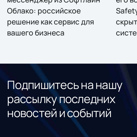
Облако: российское
Safet
решение как сервис для
скрыт
вашего бизнеса
систе
Подпишитесь на нашу
рассылку последних
новостей и событий