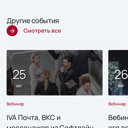
Другие события
Смотреть все
25
2
авг
авг
Вебинар
Вебинар
IVA Почта, ВКС и
Вебин
мессенджер из Софтлайн
его в