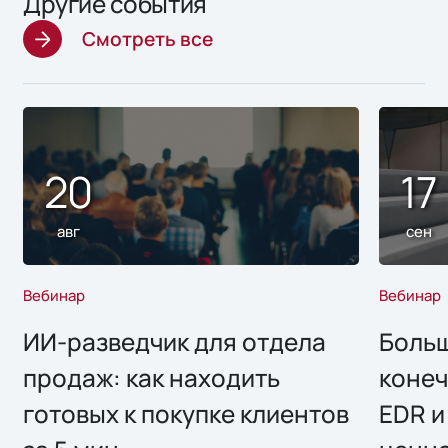
Другие события
Смотреть все
20
17
авг
сен
Вебинар
Вебинар
ИИ-разведчик для отдела
Больш
продаж: как находить
конеч
готовых к покупке клиентов
EDR и