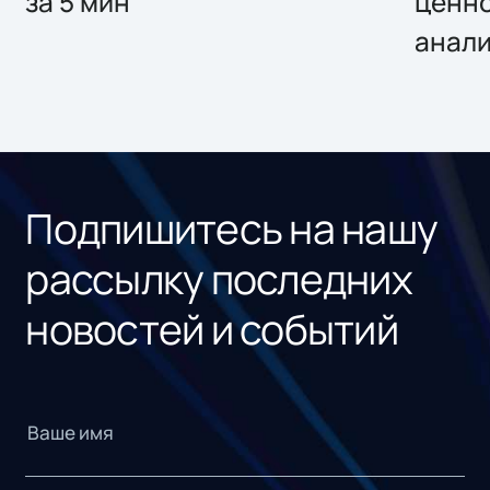
за 5 мин
ценно
анал
Подпишитесь на нашу
рассылку последних
новостей и событий