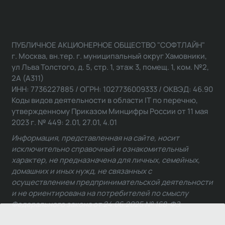
ПУБЛИЧНОЕ АКЦИОНЕРНОЕ ОБЩЕСТВО "СОФТЛАЙН"
г. Москва, вн.тер. г. муниципальный округ Хамовники,
ул Льва Толстого, д. 5, стр. 1, этаж 3, помещ. 1, ком. №2,
2А (А311)
ИНН: 7736227885 / ОГРН: 1027736009333 / ОКВЭД: 46.90
Коды видов деятельности в области IT по перечню,
утвержденному Приказом Минцифры России от 11 мая
2023 г. № 449: 2.01, 27.01, 4.01
Информация, представленная на сайте, носит
исключительно справочный и ознакомительный
характер, не предназначена для личных, семейных,
домашних и иных нужд, не связанных с
осуществлением предпринимательской деятельности
и не ориентирована на потребителей по смыслу
Федерального закона от 24.06.2025 № 168-ФЗ.