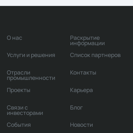
О нас
Раскрытие
информации
Услуги и решения
Список партнеров
Отрасли
Контакты
промышленности
Проекты
Карьера
Связи с
Блог
инвесторами
События
Новости