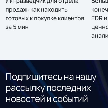
ИИ-разведчик для отдела
Больш
продаж: как находить
конеч
готовых к покупке клиентов
EDR и
за 5 мин
ценно
анал
Подпишитесь на нашу
рассылку последних
новостей и событий