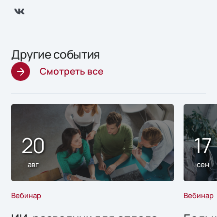
Другие события
Смотреть все
20
17
авг
сен
Вебинар
Вебинар