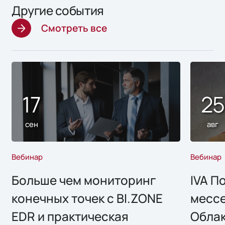
Другие события
Смотреть все
17
2
сен
авг
Вебинар
Вебинар
Больше чем мониторинг
IVA П
конечных точек с BI.ZONE
месс
EDR и практическая
Облак