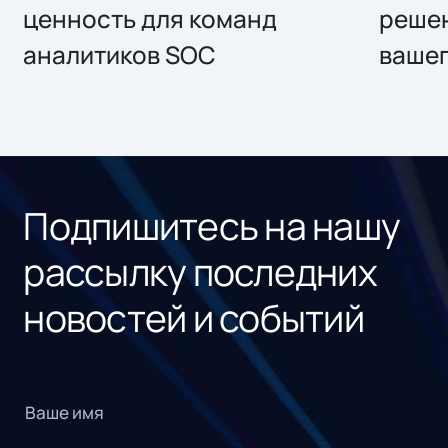
ценность для команд
решен
аналитиков SOC
вашег
Подпишитесь на нашу
рассылку последних
новостей и событий