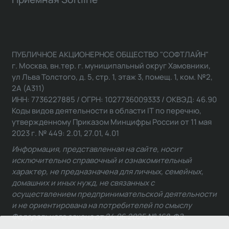
ПУБЛИЧНОЕ АКЦИОНЕРНОЕ ОБЩЕСТВО "СОФТЛАЙН"
г. Москва, вн.тер. г. муниципальный округ Хамовники,
ул Льва Толстого, д. 5, стр. 1, этаж 3, помещ. 1, ком. №2,
2А (А311)
ИНН: 7736227885 / ОГРН: 1027736009333 / ОКВЭД: 46.90
Коды видов деятельности в области IT по перечню,
утвержденному Приказом Минцифры России от 11 мая
2023 г. № 449: 2.01, 27.01, 4.01
Информация, представленная на сайте, носит
исключительно справочный и ознакомительный
характер, не предназначена для личных, семейных,
домашних и иных нужд, не связанных с
осуществлением предпринимательской деятельности
и не ориентирована на потребителей по смыслу
Федерального закона от 24.06.2025 № 168-ФЗ.