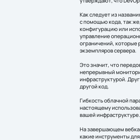
утверждают, что DevOp
Как следует из назван
с помощью кода, так же
конфигурацию или испо
управление операционн
ограничений, которые 
экземпляров сервера.
Это значит, что передо
непрерывный мониторин
инфраструктурой. Друг
другой код.
Гибкость облачной пар
настоящему использова
вашей инфраструктуре
На завершающем вебкас
какие инструменты для