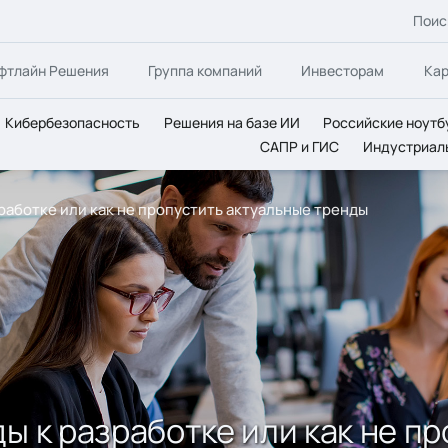
Поис
фтлайн Решения
Группа компаний
Инвесторам
Ка
Кибербезопасность
Решения на базе ИИ
Российские ноутб
САПР и ГИС
Индустриал
зработке или как не пропустить актуальные тренды
ы к разработке или как не п