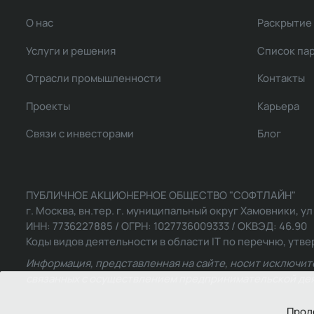
О нас
Раскрытие
Услуги и решения
Список па
Отрасли промышленности
Контакты
Проекты
Карьера
Связи с инвесторами
Блог
ПУБЛИЧНОЕ АКЦИОНЕРНОЕ ОБЩЕСТВО "СОФТЛАЙН"
г. Москва, вн.тер. г. муниципальный округ Хамовники, ул Ль
ИНН: 7736227885 / ОГРН: 1027736009333 / ОКВЭД: 46.90
Коды видов деятельности в области IT по перечню, утвер
Информация, представленная на сайте, носит исключит
связанных с осуществлением предпринимательской деят
Прод