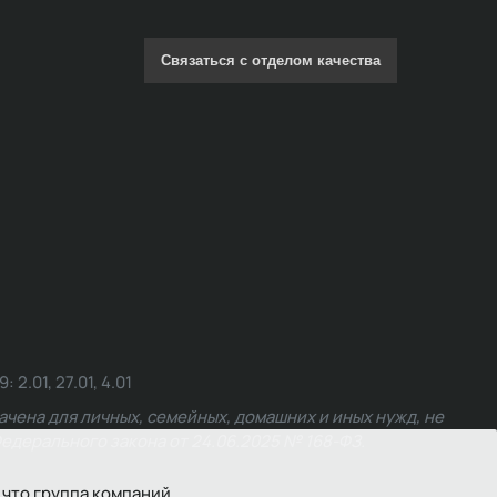
Связаться с отделом качества
.01, 27.01, 4.01
чена для личных, семейных, домашних и иных нужд, не
едерального закона от 24.06.2025 № 168-ФЗ.
 что группа компаний