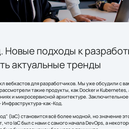
. Новые подходы к разработ
ть актуальные тренды
л вебкастов для разработчиков. Мы уже обсудили с ва
рассмотрели такие продукты, как Doсker и Kubernetes,
ниях и микросервисной архитектуре. Заключительное
– Инфраструктура-как-Код.
д" (IaC) становится всё более модной, но значение эт
т, что IaC был с нами с самого начала DevOps, а некото