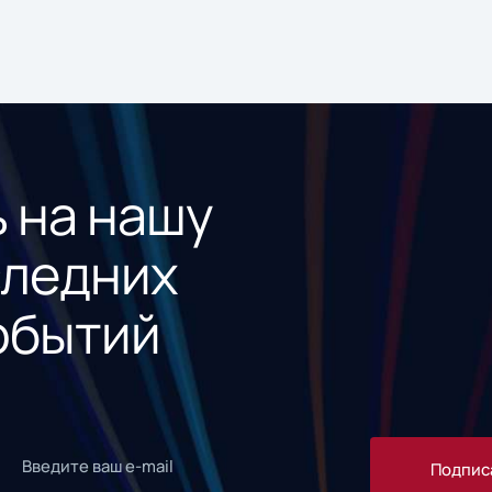
 на нашу
следних
обытий
Подпис