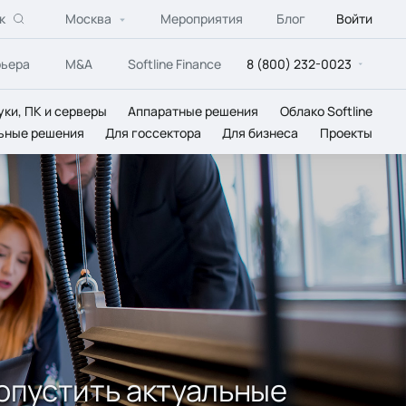
к
Москва
Мероприятия
Блог
Войти
рьера
M&A
Softline Finance
8 (800) 232-0023
уки, ПК и серверы
Аппаратные решения
Облако Softline
ьные решения
Для госсектора
Для бизнеса
Проекты
ропустить актуальные