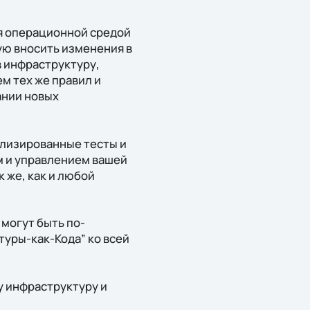
ия операционной средой
ную вносить изменения в
 инфраструктуру,
м тех же правил и
ании новых
ализированные тесты и
м и управлением вашей
 же, как и любой
могут быть по-
уры-как-Кода” ко всей
у инфраструктуру и