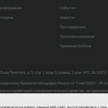
 информации
События
ртнеров
Новости
Техподдержка
Политики компании
Приемная Softline
ва Толстого, д. 5, стр. 1, этаж 3, помещ. 1, ком. №2, 2А (А311)
жденному Приказом Минцифры России от 11 мая 2023 г. № 449: 2
ельно справочный и ознакомительный характер, не предназна
ельности и не ориентирована на потребителей по смыслу Ф
олжая использовать данный веб-сайт, вы соглашаетесь с тем,