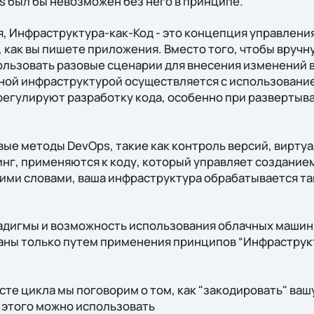
s был бы невозможен без него в принципе.
ия, Инфраструктура-как-Код - это концепция управлен
, как вы пишете приложения. Вместо того, чтобы вруч
льзовать разовые сценарии для внесения изменений в
ой инфраструктурой осуществляется с использование
регулируют разработку кода, особенно при развертыв
вые методы DevOps, такие как контроль версий, вирту
г, применяются к коду, который управляет создание
ими словами, ваша инфраструктура обрабатывается так
адигмы и возможность использования облачных машин 
ны только путем применения принципов “Инфраструкт
.
те цикла мы поговорим о том, как "закодировать" ваш
 этого можно использовать