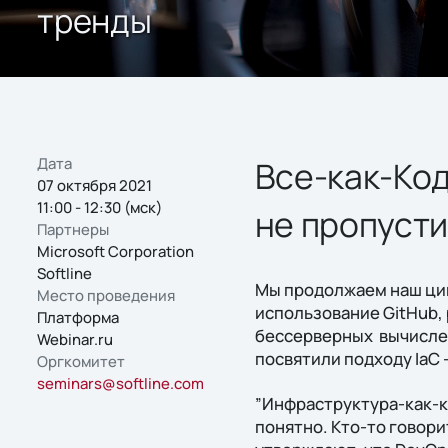
тренды
Дата
Все-как-Код
07 октября 2021
11:00 - 12:30 (мск)
не пропусти
Партнеры
Microsoft Corporation
Softline
Мы продолжаем наш цик
Место проведения
использование GitHub, 
Платформа
бессерверных вычисле
Webinar.ru
посвятили подходу IaC 
Оргкомитет
seminars@softline.com
”Инфраструктура-как-ко
понятно. Кто-то говори