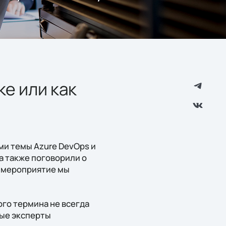
ке или как
ми темы Azure DevOps и
 а также поговорили о
 мероприятие мы
ого термина не всегда
рые эксперты