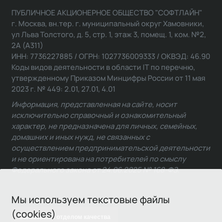
ПУБЛИЧНОЕ АКЦИОНЕРНОЕ ОБЩЕСТВО "СОФТЛАЙН"
г. Москва, вн.тер. г. муниципальный округ Хамовники,
ул Льва Толстого, д. 5, стр. 1, этаж 3, помещ. 1, ком. №2,
2А (А311)
ИНН: 7736227885 / ОГРН: 1027736009333 / ОКВЭД: 46.90
Коды видов деятельности в области IT по перечню,
утвержденному Приказом Минцифры России от 11 мая
2023 г. № 449: 2.01, 27.01, 4.01
Информация, представленная на сайте, носит
исключительно справочный и ознакомительный
характер, не предназначена для личных, семейных,
домашних и иных нужд, не связанных с
осуществлением предпринимательской деятельности
и не ориентирована на потребителей по смыслу
Федерального закона от 24.06.2025 № 168-ФЗ.
Мы используем текстовые файлы
(cookies)
Связаться с отделом качества