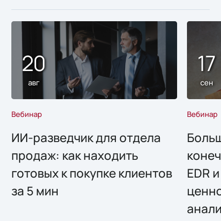
20
17
авг
сен
Вебинар
Вебинар
ИИ-разведчик для отдела
Больш
продаж: как находить
конеч
готовых к покупке клиентов
EDR и
за 5 мин
ценно
анал