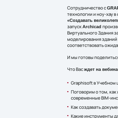
Сотрудничество с
GRA
технологии и ноу-хау в
«Создавать великолеп
запуск
произв
Archicad
Виртуального Здания з
моделирования зданий 
соответствовать ожида
И мы готовы поделитьс
Что Вас
ждет на вебина
Graphisoft в Учебном 
Поговорим о том, как
современные BIM-ин
Как создавать докуме
Какие инструменты дл