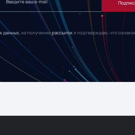
Подпис
х данных,
на получение
рассылок
и подтверждаю, что ознако