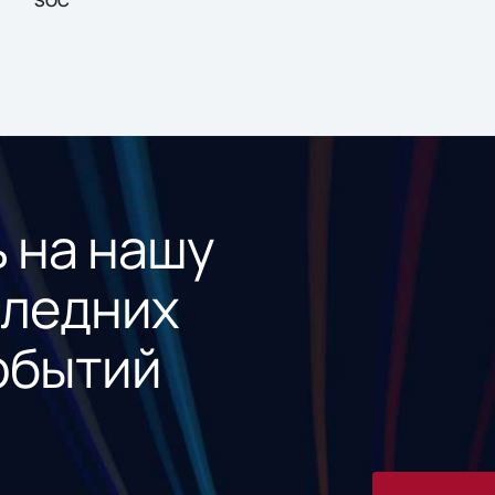
SOC
 на нашу
следних
обытий