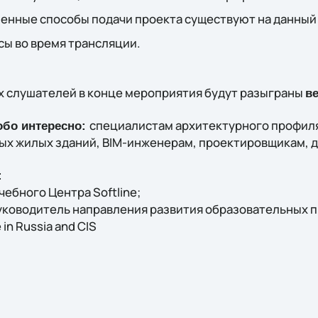
менные способы подачи проекта существуют на данны
сы во время трансляции.
х слушателей в конце мероприятия будут разыграны
в
специалистам архитектурного профиля
обо интересно:
х жилых зданий, BIM-инженерам, проектировщикам, 
:
чебного Центра Softline;
Руководитель направления развития образовательных
 in Russia and CIS