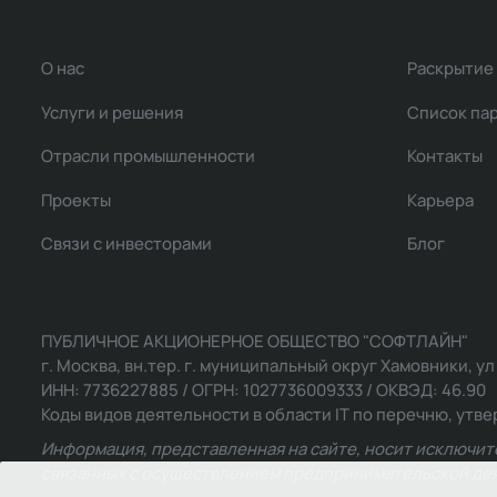
О нас
Раскрытие
Услуги и решения
Список па
Отрасли промышленности
Контакты
Проекты
Карьера
Связи с инвесторами
Блог
ПУБЛИЧНОЕ АКЦИОНЕРНОЕ ОБЩЕСТВО "СОФТЛАЙН"
г. Москва, вн.тер. г. муниципальный округ Хамовники, ул Ль
ИНН: 7736227885 / ОГРН: 1027736009333 / ОКВЭД: 46.90
Коды видов деятельности в области IT по перечню, утвер
Информация, представленная на сайте, носит исключит
связанных с осуществлением предпринимательской деят