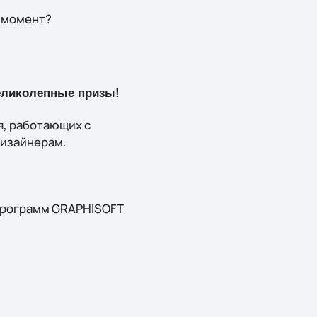
й момент?
еликолепные призы!
, работающих с
дизайнерам.
 программ GRAPHISOFT