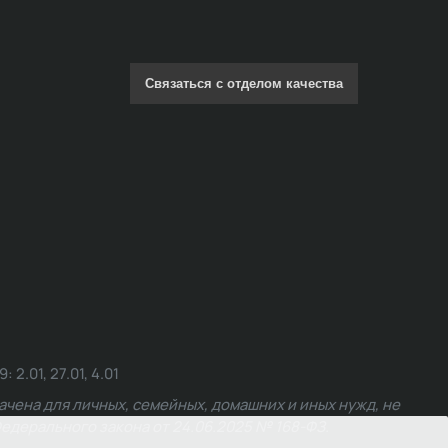
Связаться с отделом качества
.01, 27.01, 4.01
чена для личных, семейных, домашних и иных нужд, не
едерального закона от 24.06.2025 № 168-ФЗ.