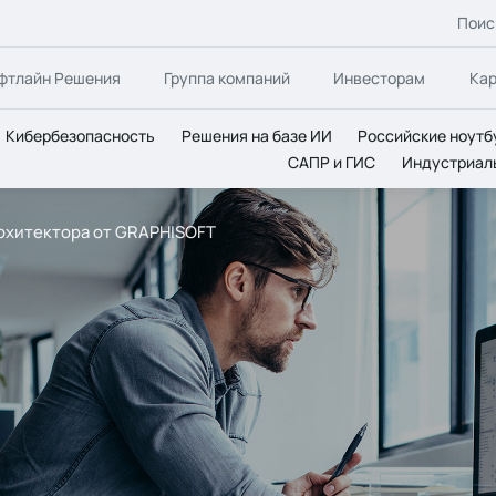
Поис
фтлайн Решения
Группа компаний
Инвесторам
Ка
Кибербезопасность
Решения на базе ИИ
Российские ноутб
САПР и ГИС
Индустриал
рхитектора от GRAPHISOFT