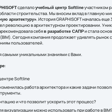
сделало
участником р
PHISOFT
учебный центр Softline
 области строительства. Мы вносим вклад в главную м
. История GRAPHISOFT началась еще 
ную архитектуру»
ел революцию в архитектурном проектировании. Уни
арекомендовала себя
и стала осно
в разработке САПР
(BIM). Сегодня компания продолжает удивлять рынок 
ниям пользователей.
я самыми уникальными знаниями с Вами.
:
ре
центре Softline
 изменилась работа архитектора и какие задачи позво
струменты.
нтацию и что позволит ускорить этот процесс?
я визуализации можно использовать при работе в BIM