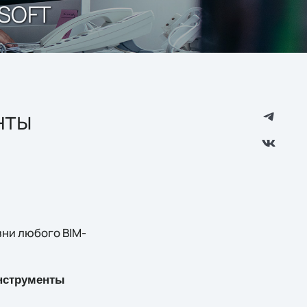
ISOFT
нты
ни любого BIM-
нструменты