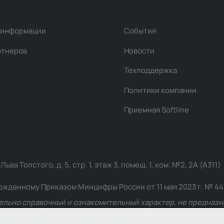
 информации
События
ртнеров
Новости
Техподдержка
Политики компании
Приемная Softline
ва Толстого, д. 5, стр. 1, этаж 3, помещ. 1, ком. №2, 2А (А311)
жденному Приказом Минцифры России от 11 мая 2023 г. № 449: 2
ельно справочный и ознакомительный характер, не предназна
ельности и не ориентирована на потребителей по смыслу Ф