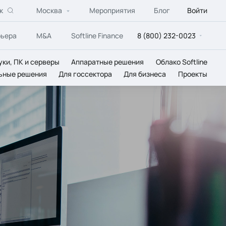
к
Москва
Мероприятия
Блог
Войти
рьера
M&A
Softline Finance
8 (800) 232-0023
уки, ПК и серверы
Аппаратные решения
Облако Softline
ьные решения
Для госсектора
Для бизнеса
Проекты