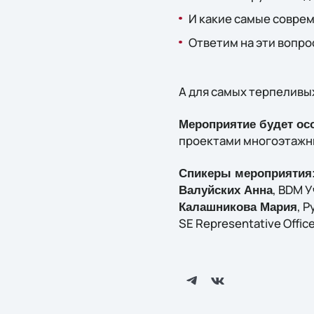
И какие самые совре
Ответим на эти вопро
А для самых терпеливы
Мероприятие будет ос
проектами многоэтажны
Спикеры мероприятия
, BDM У
Валуйских Анна
, 
Калашникова Мария
SE Representative Office