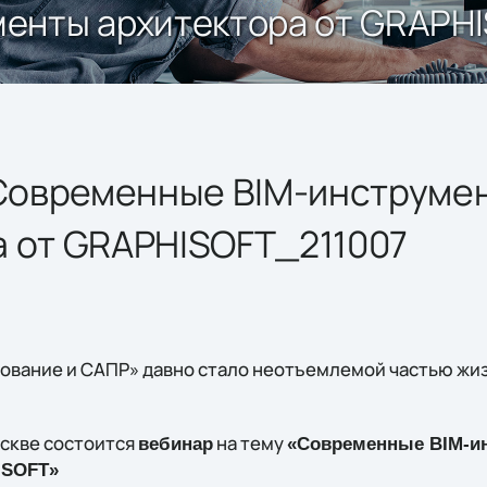
енты архитектора от GRAPH
овременные BIM-инструме
а от GRAPHISOFT_211007
вание и САПР» давно стало неотъемлемой частью жиз
скве состоится
на тему
вебинар
«Современные BIM-и
ISOFT»