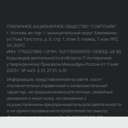
ПУБЛИЧНОЕ АКЦИОНЕРНОЕ ОБЩЕСТВО "СОФТЛАЙН"
г. Москва, вн.тер. г. муниципальный округ Хамовники,
ул Льва Толстого, д. 5, стр. 1, этаж 3, помещ. 1, ком. №2,
2А (А311)
ИНН: 7736227885 / ОГРН: 1027736009333 / ОКВЭД: 46.90
Коды видов деятельности в области IT по перечню,
утвержденному Приказом Минцифры России от 11 мая
2023 г. № 449: 2.01, 27.01, 4.01
Информация, представленная на сайте, носит
исключительно справочный и ознакомительный
характер, не предназначена для личных, семейных,
домашних и иных нужд, не связанных с
осуществлением предпринимательской деятельности
и не ориентирована на потребителей по смыслу
Федерального закона от 24.06.2025 № 168-ФЗ.