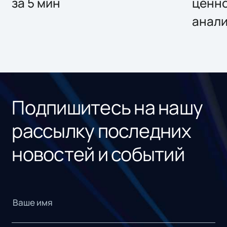
за 5 мин
ценно
анал
Подпишитесь на нашу
рассылку последних
новостей и событий