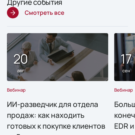
Другие события
Смотреть все
20
17
авг
сен
Вебинар
Вебинар
ИИ-разведчик для отдела
Больш
продаж: как находить
конеч
готовых к покупке клиентов
EDR и