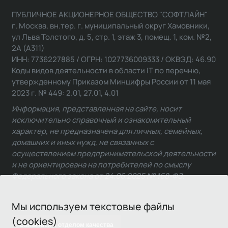
ПУБЛИЧНОЕ АКЦИОНЕРНОЕ ОБЩЕСТВО "СОФТЛАЙН"
г. Москва, вн.тер. г. муниципальный округ Хамовники,
ул Льва Толстого, д. 5, стр. 1, этаж 3, помещ. 1, ком. №2,
2А (А311)
ИНН: 7736227885 / ОГРН: 1027736009333 / ОКВЭД: 46.90
Коды видов деятельности в области IT по перечню,
утвержденному Приказом Минцифры России от 11 мая
2023 г. № 449: 2.01, 27.01, 4.01
Информация, представленная на сайте, носит
исключительно справочный и ознакомительный
характер, не предназначена для личных, семейных,
домашних и иных нужд, не связанных с
осуществлением предпринимательской деятельности
и не ориентирована на потребителей по смыслу
Федерального закона от 24.06.2025 № 168-ФЗ.
Мы используем текстовые файлы
(cookies)
Связаться с отделом качества