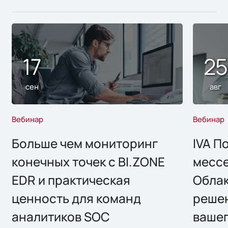
17
2
сен
авг
Вебинар
Вебинар
Больше чем мониторинг
IVA П
конечных точек с BI.ZONE
месс
EDR и практическая
Облак
ценность для команд
решен
аналитиков SOC
вашег