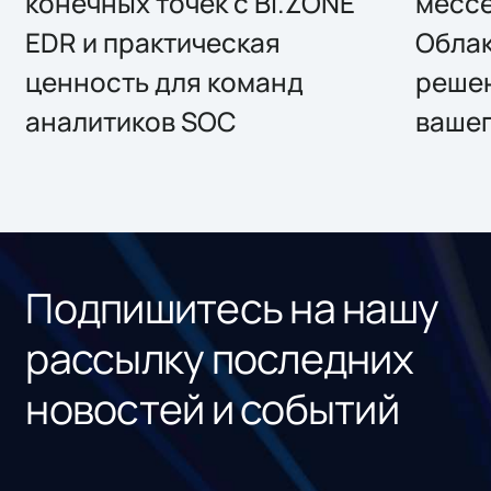
конечных точек с BI.ZONE
месс
EDR и практическая
Облак
ценность для команд
решен
аналитиков SOC
вашег
Подпишитесь на нашу
рассылку последних
новостей и событий