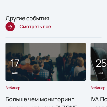
Другие события
Смотреть все
17
2
сен
авг
Вебинар
Вебинар
Больше чем мониторинг
IVA П