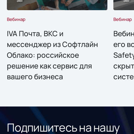
Вебинар
Вебинар
IVA Почта, ВКС и
Вебин
мессенджер из Софтлайн
его в
Облако: российское
Safet
решение как сервис для
скрыт
вашего бизнеса
систе
Подпишитесь на нашу