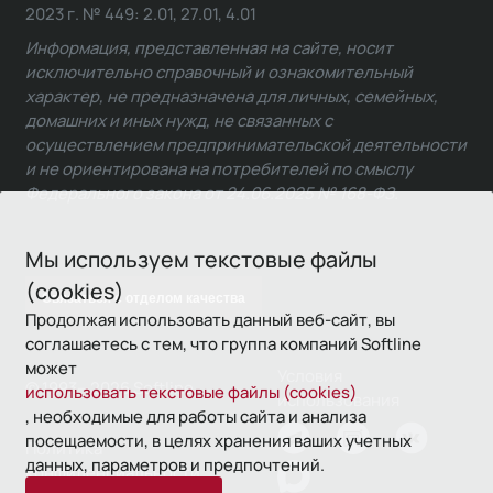
2023 г. № 449: 2.01, 27.01, 4.01
Информация, представленная на сайте, носит
исключительно справочный и ознакомительный
характер, не предназначена для личных, семейных,
домашних и иных нужд, не связанных с
осуществлением предпринимательской деятельности
и не ориентирована на потребителей по смыслу
Федерального закона от 24.06.2025 № 168-ФЗ.
Мы используем текстовые файлы
(cookies)
Связаться с отделом качества
Продолжая использовать данный веб-сайт, вы
соглашаетесь с тем, что группа компаний Softline
может
Условия
© 1993—2026 Softline
использовать текстовые файлы (cookies)
использования
, необходимые для работы сайта и анализа
посещаемости, в целях хранения ваших учетных
Политика
данных, параметров и предпочтений.
конфиденциальности