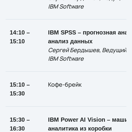
IBM
Software
1
4:10 –
IBM
SPSS – прогнозная ана
1
5:10
анализ данных
Сергей Бердышев, Ведущий м
IBM
Software
Кофе-брейк
1
5:10 –
1
5:30
1
5:30 –
IBM Power AI Vision – маши
16:30
аналитика из коробки