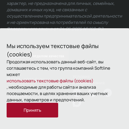
характер, не предназначена для личных, семейных,
домашних и иных нужд, не связанных с
осуществлением предпринимательской деятельности
и не ориентирована на потребителей по смыслу
Федерального закона от 24.06.2025 № 168-ФЗ.
Мы используем текстовые файлы
(cookies)
Связаться с отделом качества
Продолжая использовать данный веб-сайт, вы
соглашаетесь с тем, что группа компаний Softline
может
Условия
© 1993—2026 Softline
использовать текстовые файлы (cookies)
использования
, необходимые для работы сайта и анализа
посещаемости, в целях хранения ваших учетных
Политика
данных, параметров и предпочтений.
конфиденциальности
Принять
16+