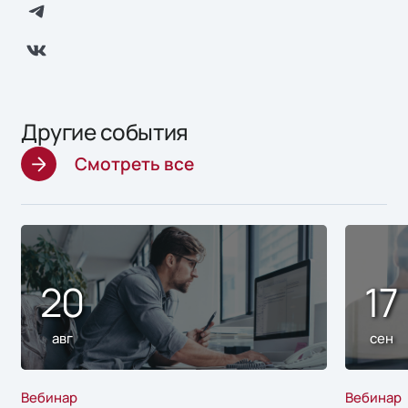
Другие события
Смотреть все
20
17
авг
сен
Вебинар
Вебинар