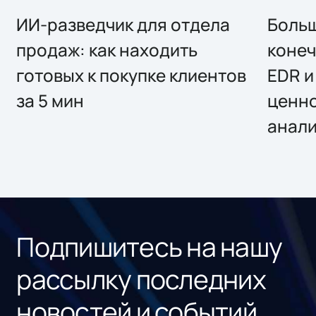
ИИ-разведчик для отдела
Больш
продаж: как находить
конеч
готовых к покупке клиентов
EDR и
за 5 мин
ценно
анал
Подпишитесь на нашу
рассылку последних
новостей и событий