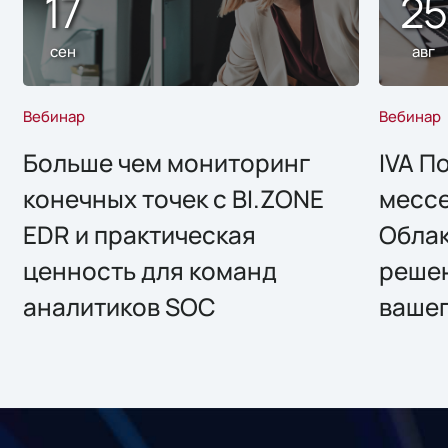
17
2
сен
авг
Вебинар
Вебинар
Больше чем мониторинг
IVA П
конечных точек с BI.ZONE
месс
EDR и практическая
Облак
ценность для команд
решен
аналитиков SOC
вашег