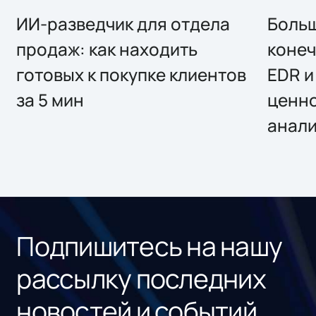
ИИ-разведчик для отдела
Больш
продаж: как находить
конеч
готовых к покупке клиентов
EDR и
за 5 мин
ценно
анал
Подпишитесь на нашу
рассылку последних
новостей и событий