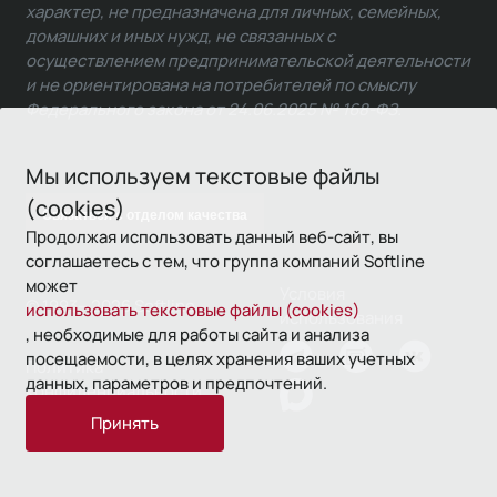
характер, не предназначена для личных, семейных,
домашних и иных нужд, не связанных с
осуществлением предпринимательской деятельности
и не ориентирована на потребителей по смыслу
Федерального закона от 24.06.2025 № 168-ФЗ.
Мы используем текстовые файлы
(cookies)
Связаться с отделом качества
Продолжая использовать данный веб-сайт, вы
соглашаетесь с тем, что группа компаний Softline
может
Условия
© 1993—2026 Softline
использовать текстовые файлы (cookies)
использования
, необходимые для работы сайта и анализа
посещаемости, в целях хранения ваших учетных
Политика
данных, параметров и предпочтений.
конфиденциальности
Принять
16+