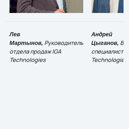
Лев
Андрей
Руководитель
Ве
Мартынов,
Цыганов,
отдела продаж IGA
специалист I
Technologies
Technologies