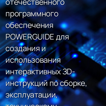
отечественного
программного
обеспечения
POWERGUIDE для
создания и
использования
интерактивных ЗD-
инструкций по сборке,
эксплуатации,