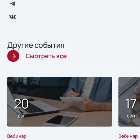
Другие события
Смотреть все
20
17
авг
сен
Вебинар
Вебинар