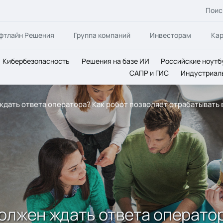
Поис
фтлайн Решения
Группа компаний
Инвесторам
Ка
Кибербезопасность
Решения на базе ИИ
Российские ноутб
САПР и ГИС
Индустриал
дать ответа оператора? Как робот позволяет отрабатывать в
олжен ждать ответа оператор