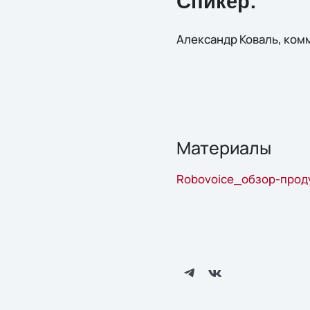
Спикер:
Александр Коваль, ком
Материалы
Robovoice_обзор-продук