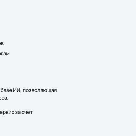
ов
огам
 базе ИИ, позволяющая
еса.
ервис за счет