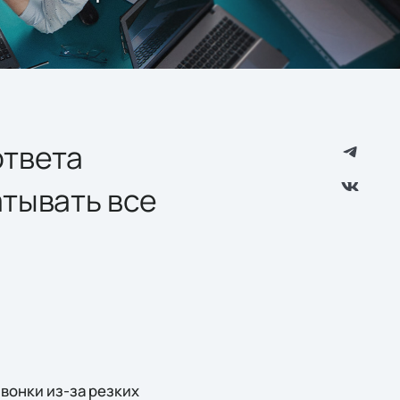
ответа
атывать все
вонки из-за резких