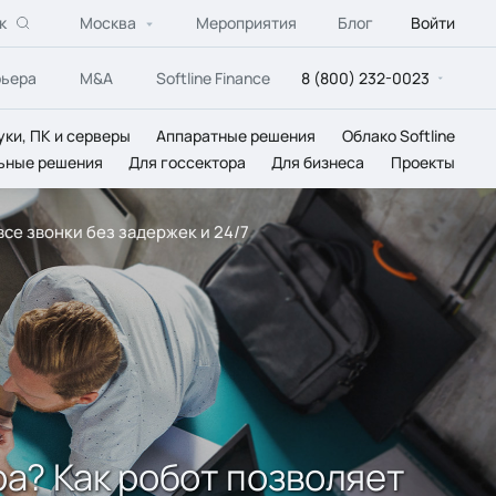
к
Москва
Мероприятия
Блог
Войти
рьера
M&A
Softline Finance
8 (800) 232-0023
уки, ПК и серверы
Аппаратные решения
Облако Softline
ьные решения
Для госсектора
Для бизнеса
Проекты
се звонки без задержек и 24/7
а? Как робот позволяет