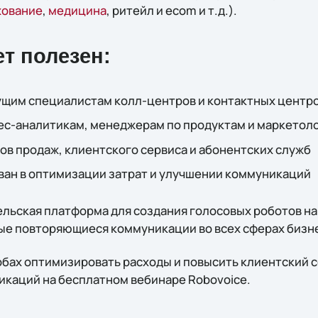
хование
,
медицина
, ритейл и ecom и т.д.).
т полезен:
ущим специалистам колл-центров и контактных центр
ес-аналитикам, менеджерам по продуктам и маркетол
в продаж, клиентского сервиса и абонентских служб
ван в оптимизации затрат и улучшении коммуникаций
льская платформа для создания голосовых роботов на
е повторяющиеся коммуникации во всех сферах бизн
обах оптимизировать расходы и повысить клиентский с
каций на бесплатном вебинаре Robovoice.