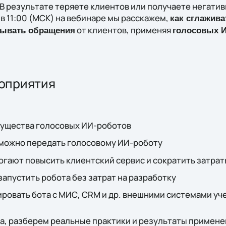
В результате теряете клиентов или получаете негатив
в 11:00 (МСК) на вебинаре мы расскажем,
как сглажива
от клиентов, применяя
тывать обращения
голосовых И
оприятия
ущества голосовых ИИ-роботов
можно передать голосовому ИИ-роботу
гают повысить клиентский сервис и сократить затрат
запустить робота без затрат на разработку
рировать бота с МИС, CRM и др. внешними системами уч
ра, разберем реальные практики и результаты примен