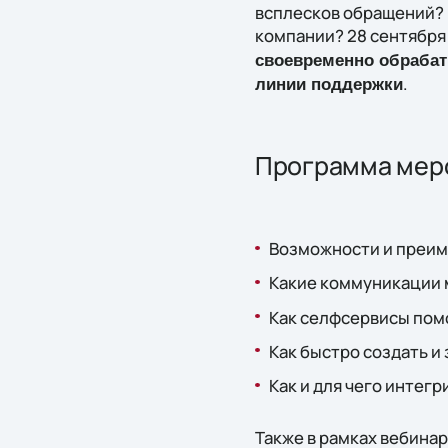
всплесков обращений? 
компании? 28 сентября 
своевременно обраба
.
линии поддержки
Программа мер
Возможности и преим
Какие коммуникации 
Как селфсервисы помо
Как быстро создать и 
Как и для чего интег
Также в рамках вебина