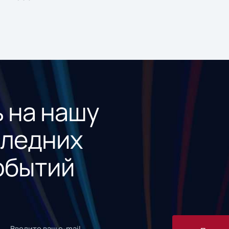
 на нашу
следних
обытий