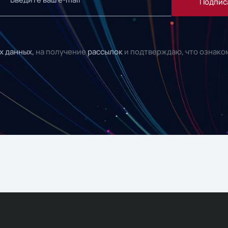
Подпис
х данных,
на получение
рассылок
и подтверждаю, что ознако