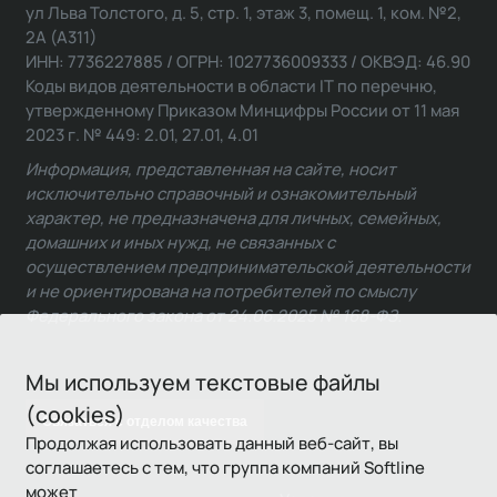
ул Льва Толстого, д. 5, стр. 1, этаж 3, помещ. 1, ком. №2,
2А (А311)
ИНН: 7736227885 / ОГРН: 1027736009333 / ОКВЭД: 46.90
Коды видов деятельности в области IT по перечню,
утвержденному Приказом Минцифры России от 11 мая
2023 г. № 449: 2.01, 27.01, 4.01
Информация, представленная на сайте, носит
исключительно справочный и ознакомительный
характер, не предназначена для личных, семейных,
домашних и иных нужд, не связанных с
осуществлением предпринимательской деятельности
и не ориентирована на потребителей по смыслу
Федерального закона от 24.06.2025 № 168-ФЗ.
Мы используем текстовые файлы
(cookies)
Связаться с отделом качества
Продолжая использовать данный веб-сайт, вы
соглашаетесь с тем, что группа компаний Softline
может