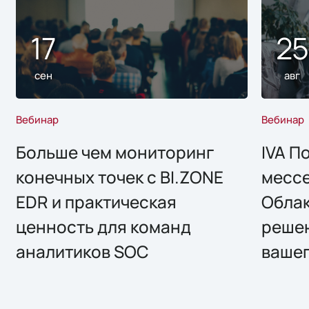
17
2
сен
авг
Вебинар
Вебинар
Больше чем мониторинг
IVA П
конечных точек с BI.ZONE
месс
EDR и практическая
Облак
ценность для команд
решен
аналитиков SOC
вашег