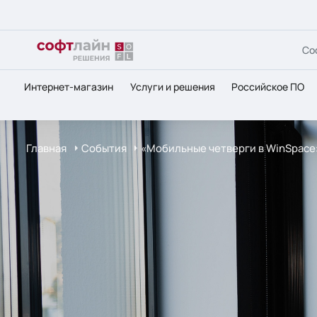
Со
Интернет-магазин
Услуги и решения
Российское ПО
Главная
События
«Мобильные четверги в WinSpace