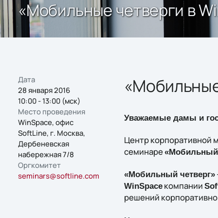
«Мобильные четверги в W
Дата
«Мобильные
28 января 2016
10:00 - 13:00 (мск)
Место проведения
Уважаемые дамы и гос
WinSpace, офис
SoftLine, г. Москва,
Центр корпоративной 
Дербеневская
семинаре
«Мобильный 
набережная 7/8
Оргкомитет
«Мобильный четверг»
seminars@softline.com
компании
WinSpace
Sof
решений корпоративно