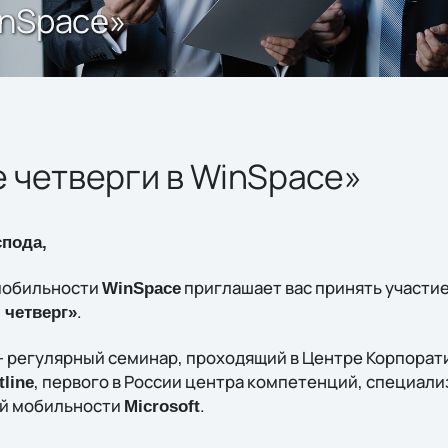
inSpace»
 четверги в WinSpace»
пода,
мобильности
приглашает вас принять участи
WinSpace
.
четверг»
- регулярный семинар, проходящий в Центре Корпора
, первого в России центра компетенций, специал
tline
й мобильности
.
Microsoft