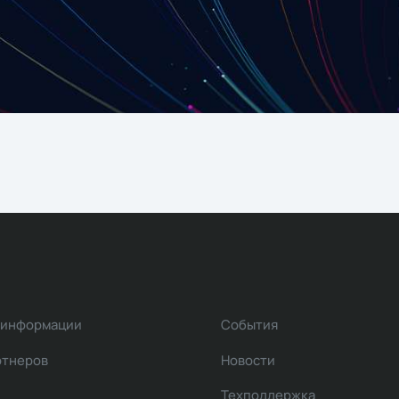
 информации
События
ртнеров
Новости
Техподдержка