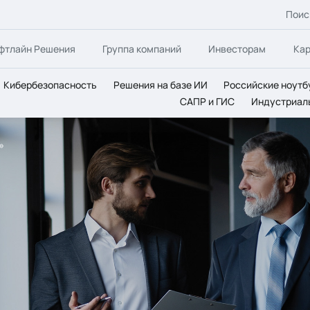
Поис
фтлайн Решения
Группа компаний
Инвесторам
Ка
Кибербезопасность
Решения на базе ИИ
Российские ноутб
САПР и ГИС
Индустриал
»