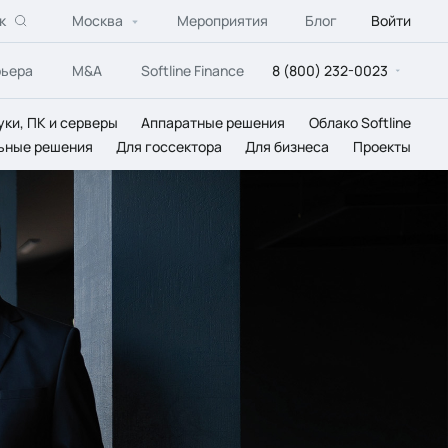
к
Москва
Мероприятия
Блог
Войти
рьера
M&A
Softline Finance
8 (800) 232-0023
уки, ПК и серверы
Аппаратные решения
Облако Softline
ьные решения
Для госсектора
Для бизнеса
Проекты