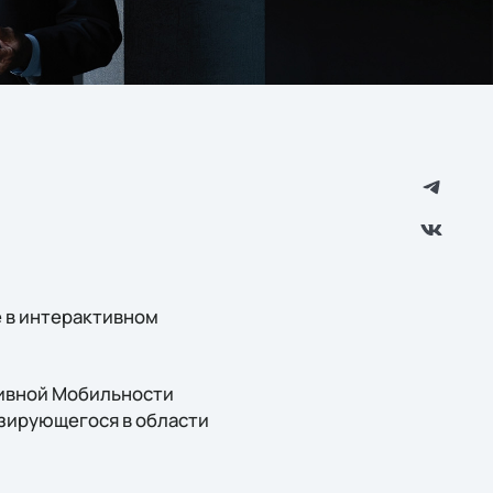
е в интерактивном
тивной Мобильности
изирующегося в области