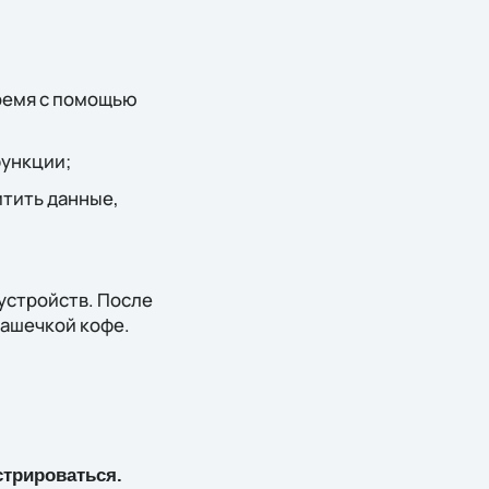
время с помощью
функции;
итить данные,
устройств. После
чашечкой кофе.
стрироваться.