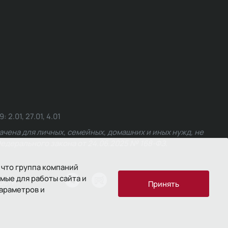
.01, 27.01, 4.01
чена для личных, семейных, домашних и иных нужд, не
едерального закона от 24.06.2025 № 168-ФЗ.
 что группа компаний
мые для работы сайта и
ости
Принять
параметров и