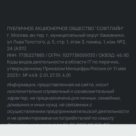
ПУБЛИЧНОЕ АКЦИОНЕРНОЕ ОБЩЕСТВО "СОФТЛАЙН"
г. Москва, вн.тер. г. муниципальный округ Хамовники,
ул Льва Толстого, д. 5, стр. 1, этаж 3, помещ. 1, ком. №2,
2А (А311)
ИНН: 7736227885 / ОГРН: 1027736009333 / ОКВЭД: 46.90
Коды видов деятельности в области IT по перечню,
утвержденному Приказом Минцифры России от 11 мая
2023 г. № 449: 2.01, 27.01, 4.01
Информация, представленная на сайте, носит
исключительно справочный и ознакомительный
характер, не предназначена для личных, семейных,
домашних и иных нужд, не связанных с
осуществлением предпринимательской деятельности
и не ориентирована на потребителей по смыслу
Федерального закона от 24.06.2025 № 168-ФЗ.