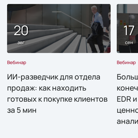
20
17
авг
сен
Вебинар
Вебинар
ИИ-разведчик для отдела
Больш
продаж: как находить
конеч
готовых к покупке клиентов
EDR и
за 5 мин
ценно
анал