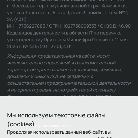
г. Москва, вн.тер. г. муниципальный округ Хамовники,
ул Льва Толстого, д. 5, стр. 1, этаж 3, помещ. 1, ком. №2,
2А (А311)
ИНН: 7736227885 / ОГРН: 1027736009333 / ОКВЭД: 46.90
Коды видов деятельности в области IT по перечню,
утвержденному Приказом Минцифры России от 11 мая
2023 г. № 449: 2.01, 27.01, 4.01
Информация, представленная на сайте, носит
исключительно справочный и ознакомительный
характер, не предназначена для личных, семейных,
домашних и иных нужд, не связанных с
осуществлением предпринимательской деятельности
и не ориентирована на потребителей по смыслу
Федерального закона от 24.06.2025 № 168-ФЗ.
Мы используем текстовые файлы
(cookies)
Связаться с отделом качества
Продолжая использовать данный веб-сайт, вы