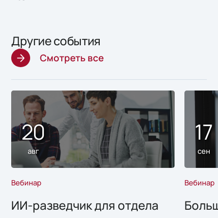
Другие события
Смотреть все
20
17
авг
сен
Вебинар
Вебинар
ИИ-разведчик для отдела
Больш