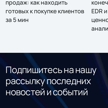
продаж: как находить
конеч
готовых к покупке клиентов
EDR и
за 5 мин
ценно
анал
Подпишитесь на нашу
рассылку последних
новостей и событий