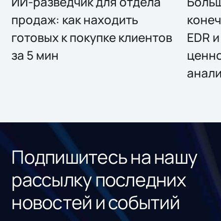
ИИ-разведчик для отдела
Больш
продаж: как находить
конеч
готовых к покупке клиентов
EDR и
за 5 мин
ценно
анал
Подпишитесь на нашу
рассылку последних
новостей и событий