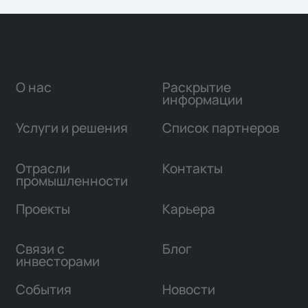
О нас
Раскрытие
информации
Услуги и решения
Список партнеров
Отрасли
Контакты
промышленности
Проекты
Карьера
Связи с
Блог
инвесторами
События
Новости