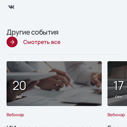
Другие события
Смотреть все
20
17
авг
сен
Вебинар
Вебинар