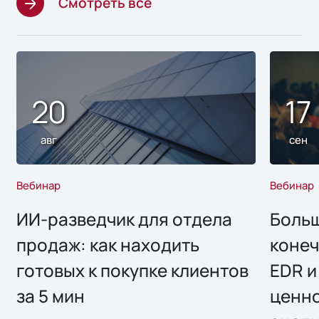
Смотреть все
20
17
авг
сен
Вебинар
Вебинар
ИИ-разведчик для отдела
Больш
продаж: как находить
конеч
готовых к покупке клиентов
EDR и
за 5 мин
ценно