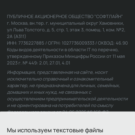
ПУБЛИЧНОЕ АКЦИОНЕРНОЕ ОБЩЕСТВО "СОФТЛАЙН"
г. Москва, вн.тер. г. муниципальный округ Хамовники,
ул Льва Толстого, д. 5, стр. 1, этаж 3, помещ. 1, ком. №2,
2А (А311)
ИНН: 7736227885 / ОГРН: 1027736009333 / ОКВЭД: 46.90
Коды видов деятельности в области IT по перечню,
утвержденному Приказом Минцифры России от 11 мая
2023 г. № 449: 2.01, 27.01, 4.01
Информация, представленная на сайте, носит
исключительно справочный и ознакомительный
характер, не предназначена для личных, семейных,
домашних и иных нужд, не связанных с
осуществлением предпринимательской деятельности
и не ориентирована на потребителей по смыслу
Федерального закона от 24.06.2025 № 168-ФЗ.
Мы используем текстовые файлы