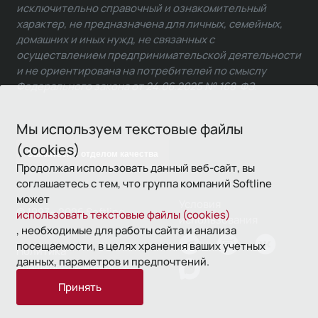
исключительно справочный и ознакомительный
характер, не предназначена для личных, семейных,
домашних и иных нужд, не связанных с
осуществлением предпринимательской деятельности
и не ориентирована на потребителей по смыслу
Федерального закона от 24.06.2025 № 168-ФЗ.
Мы используем текстовые файлы
(cookies)
Связаться с отделом качества
Продолжая использовать данный веб-сайт, вы
соглашаетесь с тем, что группа компаний Softline
может
Условия
© 1993—2026 Softline
использовать текстовые файлы (cookies)
использования
, необходимые для работы сайта и анализа
посещаемости, в целях хранения ваших учетных
Политика
данных, параметров и предпочтений.
конфиденциальности
Принять
16+