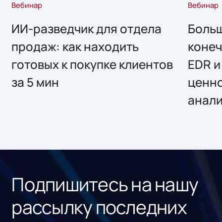
Вебинар
Вебинар
ИИ-разведчик для отдела
Больш
продаж: как находить
конеч
готовых к покупке клиентов
EDR и
за 5 мин
ценно
анал
Подпишитесь на нашу
рассылку последних