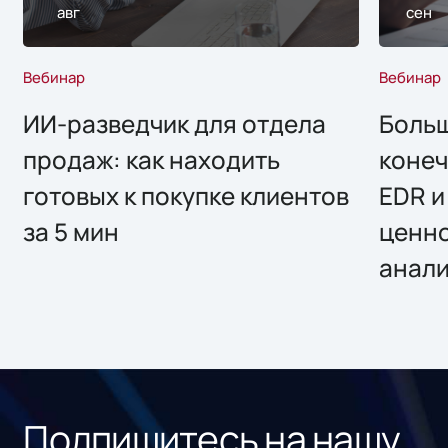
авг
сен
Вебинар
Вебинар
ИИ-разведчик для отдела
Больш
продаж: как находить
конеч
готовых к покупке клиентов
EDR и
за 5 мин
ценно
анал
Подпишитесь на нашу