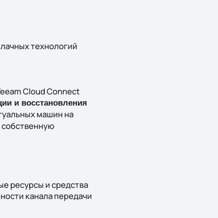
блачных технологий
Veeam Cloud Connect
ции и восстановления
туальных машин на
ь собственную
ные ресурсы и средства
ности канала передачи