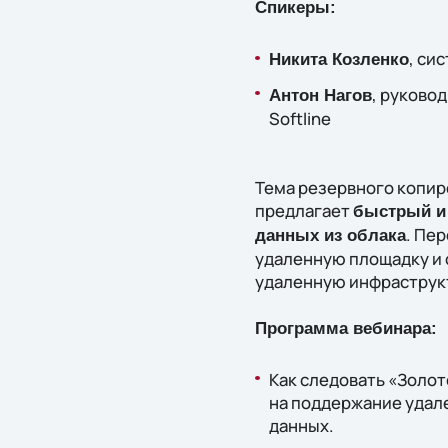
Спикеры:
, си
Никита Козленко
, руково
Антон Нагов
Softline
Тема резервного копиро
предлагает
быстрый и 
. Пе
данных из облака
удаленную площадку и 
удаленную инфраструк
Программа вебинара:
Как следовать «Золот
на поддержание удал
данных.