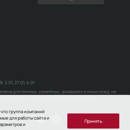
.01, 27.01, 4.01
чена для личных, семейных, домашних и иных нужд, не
едерального закона от 24.06.2025 № 168-ФЗ.
 что группа компаний
мые для работы сайта и
ости
Принять
параметров и