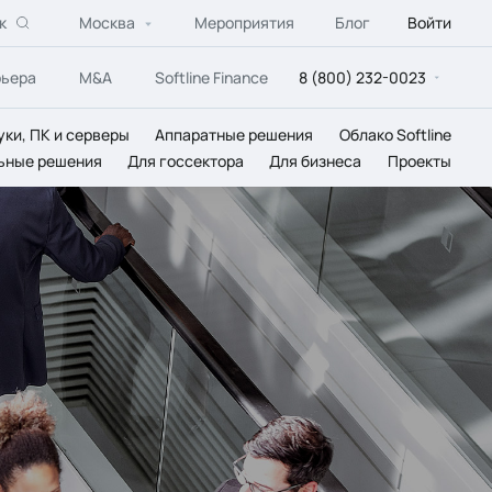
к
Москва
Мероприятия
Блог
Войти
рьера
M&A
Softline Finance
8 (800) 232-0023
уки, ПК и серверы
Аппаратные решения
Облако Softline
ьные решения
Для госсектора
Для бизнеса
Проекты