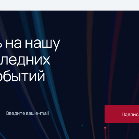
 на нашу
следних
обытий
Подпис