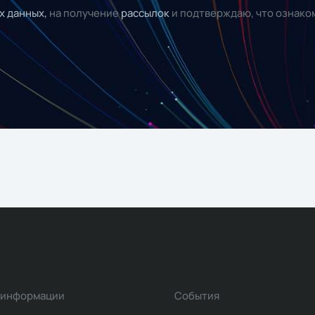
х данных,
на получение
рассылок
и подтверждаю, что ознако
 информации
События