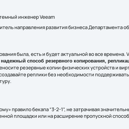
стемный инженер Veeam
дитель направления развития бизнеса Департамента о
вания была, есть и будет актуальной во все времена. 
надежный способ резервного копирования, реплика
реносите резервные копии физических устройств и вир
создавайте реплики без необходимости поддерживат
туру.
ому» правило бекапа “3-2-1”, не затрачивая значитель
енной площадки или на расширение пропускной способ