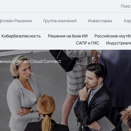
Поис
фтлайн Решения
Группа компаний
Инвесторам
Ка
Кибербезопасность
Решения на базе ИИ
Российские ноутб
САПР и ГИС
Индустриал
анных с Veeam Cloud Connect