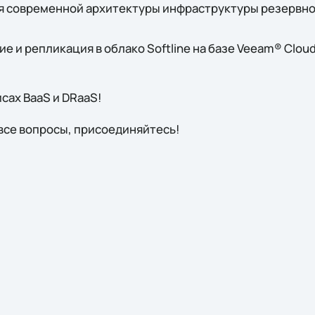
 современной архитектуры инфраструктуры резервно
е и репликация в облако Softline на базе Veeam® Clou
сах BaaS и DRaaS!
 все вопросы, присоединяйтесь!