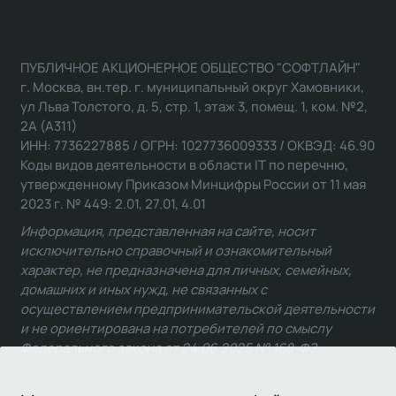
ПУБЛИЧНОЕ АКЦИОНЕРНОЕ ОБЩЕСТВО "СОФТЛАЙН"
г. Москва, вн.тер. г. муниципальный округ Хамовники,
ул Льва Толстого, д. 5, стр. 1, этаж 3, помещ. 1, ком. №2,
2А (А311)
ИНН: 7736227885 / ОГРН: 1027736009333 / ОКВЭД: 46.90
Коды видов деятельности в области IT по перечню,
утвержденному Приказом Минцифры России от 11 мая
2023 г. № 449: 2.01, 27.01, 4.01
Информация, представленная на сайте, носит
исключительно справочный и ознакомительный
характер, не предназначена для личных, семейных,
домашних и иных нужд, не связанных с
осуществлением предпринимательской деятельности
и не ориентирована на потребителей по смыслу
Федерального закона от 24.06.2025 № 168-ФЗ.