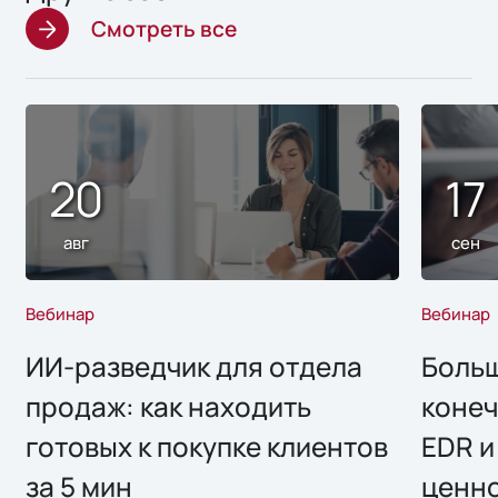
Смотреть все
20
17
авг
сен
Вебинар
Вебинар
ИИ-разведчик для отдела
Больш
продаж: как находить
конеч
готовых к покупке клиентов
EDR и
за 5 мин
ценно