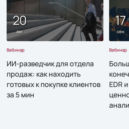
20
17
авг
сен
Вебинар
Вебинар
ИИ-разведчик для отдела
Больш
продаж: как находить
конеч
готовых к покупке клиентов
EDR и
за 5 мин
ценно
анал