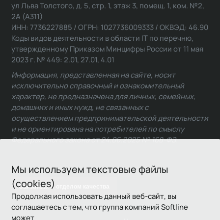
ул Льва Толстого, д. 5, стр. 1, этаж 3, помещ. 1, ком. №2,
2А (А311)
ИНН: 7736227885 / ОГРН: 1027736009333 / ОКВЭД: 46.90
Коды видов деятельности в области IT по перечню,
утвержденному Приказом Минцифры России от 11 мая
2023 г. № 449: 2.01, 27.01, 4.01
Информация, представленная на сайте, носит
исключительно справочный и ознакомительный
характер, не предназначена для личных, семейных,
домашних и иных нужд, не связанных с
осуществлением предпринимательской деятельности
и не ориентирована на потребителей по смыслу
Федерального закона от 24.06.2025 № 168-ФЗ.
Мы используем текстовые файлы
(cookies)
Связаться с отделом качества
Продолжая использовать данный веб-сайт, вы
соглашаетесь с тем, что группа компаний Softline
может