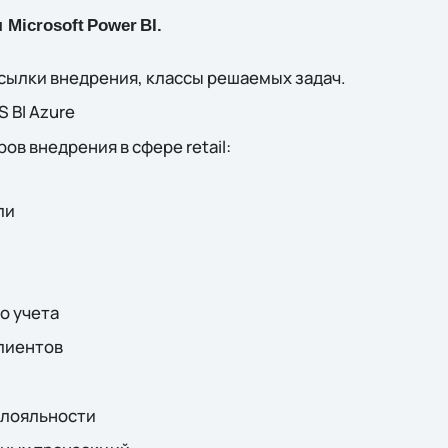
я
Microsoft
Power
BI
.
осылки внедрения, классы решаемых задач.
 BI Azure
в внедрения в сфере retail:
ли
о учета
лиентов
 лояльности