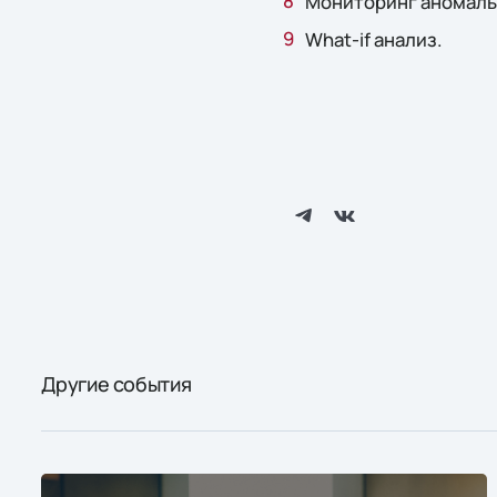
Мониторинг аномаль
What-if анализ.
Другие события