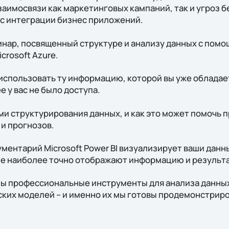
заимосвязи как маркетинговых кампаний, так и угроз 
с интеграции бизнес приложений.
нар, посвященный структуре и анализу данных с помощ
rosoft Azure.
использовать ту информацию, которой вы уже обладает
е у вас не было доступа.
и структурирования данных, и как это может помочь 
 и прогнозов.
ментарий Microsoft Power BI визуализирует ваши данн
е наиболее точно отображают информацию и результа
ны профессиональные инструменты для анализа данных
ких моделей – и именно их мы готовы продемонстриров