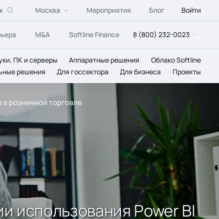
к
Москва
Мероприятия
Блог
Войти
рьера
M&A
Softline Finance
8 (800) 232-0023
уки, ПК и серверы
Аппаратные решения
Облако Softline
ьные решения
Для госсектора
Для бизнеса
Проекты
e в розничной торговле
и использования Power BI