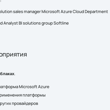
:
olution sales manager Microsoft Azure Cloud Department
d Analyst BI solutions group Softline
оприятия
.
облаках
латформа Microsoft Azure
применения платформы
других провайдеров