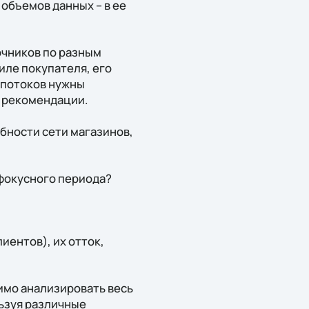
объемов данных – в ее
очников по разным
иле покупателя, его
 потоков нужны
ь рекомендации.
бности сети магазинов,
фокусного периода?
ентов), их отток,
имо анализировать весь
льзуя различные