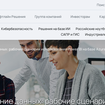
Поис
фтлайн Решения
Группа компаний
Инвесторам
Ка
Кибербезопасность
Решения на базе ИИ
Российские ноутб
САПР и ГИС
Индустриал
ных: рабочие сценарии использования Power BI на базе Azur
ние данных: рабочие сценари