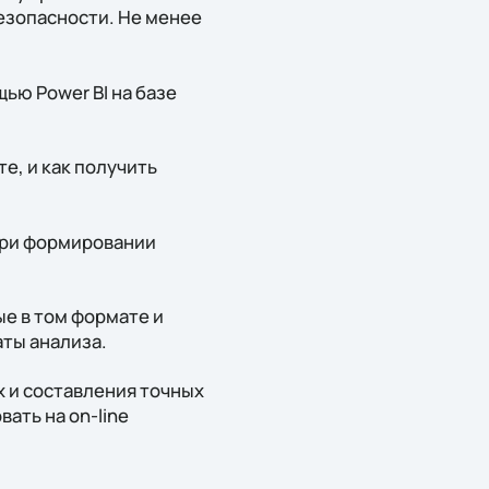
безопасности. Не менее
ью Power BI на базе
е, и как получить
при формировании
ые в том формате и
ты анализа.
 и составления точных
ать на on-line