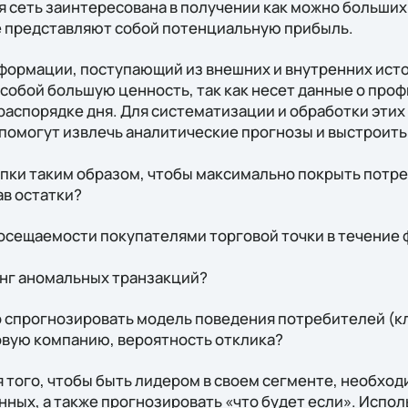
 сеть заинтересована в получении как можно больших 
е представляют собой потенциальную прибыль.
ормации, поступающий из внешних и внутренних ист
собой большую ценность, так как несет данные о проф
распорядке дня. Для систематизации и обработки этих
помогут извлечь аналитические прогнозы и выстроит
упки таким образом, чтобы максимально покрыть потре
в остатки?
осещаемости покупателями торговой точки в течение 
нг аномальных транзакций?
 спрогнозировать модель поведения потребителей (кли
вую компанию, вероятность отклика?
 того, чтобы быть лидером в своем сегменте, необход
нных, а также прогнозировать «что будет если». Испо