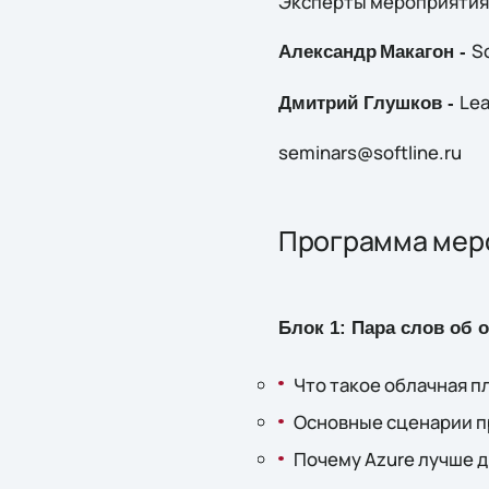
Эксперты мероприятия
S
Александр
Макагон -
Lea
Дмитрий Глушков -
seminars@softline.ru
Программа мер
Блок 1: Пара слов об 
Что такое облачная п
Основные сценарии 
Почему Azure лучше 