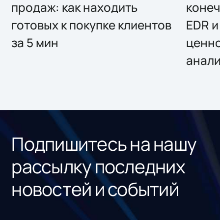
продаж: как находить
конеч
готовых к покупке клиентов
EDR и
за 5 мин
ценно
анал
Подпишитесь на нашу
рассылку последних
новостей и событий