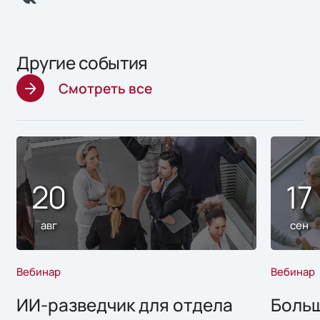
Другие события
Смотреть все
20
17
авг
сен
Вебинар
Вебинар
ИИ-разведчик для отдела
Больш