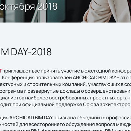
октября 2018
IM DAY-2018
T
приглашает вас принять участие в ежегодной конфе
. Конференция пользователей ARCHICAD BIM DAY – это
ектурных и строительных компаний, участвующих в с
рограмма и развернутые доклады о совершенствовани
циалистов наиболее востребованных проектных орган
одит при официальной поддержке Союза архитекторов
ия ARCHICAD BIM DAY призвана объединить професси
ьностей для всестороннего обсуждения вопроса межд
ужения в мир BIM. Архитектор, конструктор, BIM-мене