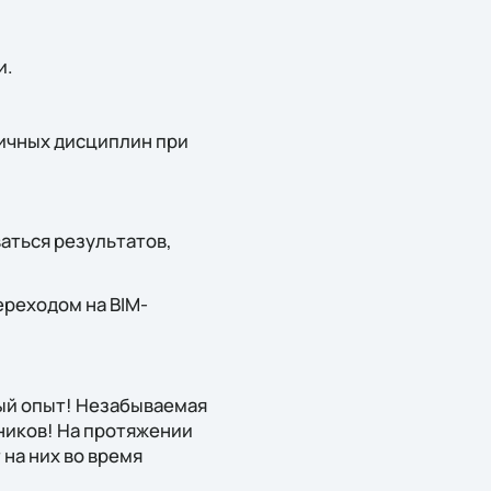
и.
ичных дисциплин при
аться результатов,
реходом на BIM-
ый опыт! Незабываемая
иков! На протяжении
на них во время