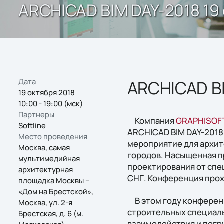
ARCHICAD BIM DAY-2018 19 
Дата
ARCHICAD B
19 октября 2018
10:00 - 19:00 (мск)
Партнеры
Компания
GRAPHISOF
Softline
ARCHICAD BIM DAY-2018
Место проведения
мероприятие для архит
Москва, самая
городов. Насыщенная п
мультимедийная
проектирования от спе
архитектурная
СНГ. Конференция прох
площадка Москвы –
«Дом на Брестской»,
В этом году конференц
Москва, ул. 2-я
строительных специал
Брестская, д. 6 (м.
взаимодействия и погр