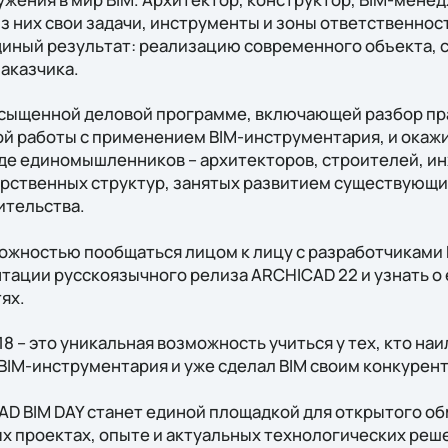
из них свои задачи, инструменты и зоны ответственност
диный результат: реализацию современного объекта,
аказчика.
сыщенной деловой программе, включающей разбор пра
й работы с применением BIM-инструментария, и окажи
е единомышленников – архитекторов, строителей, и
рственных структур, занятых развитием существующи
ительства.
жностью пообщаться лицом к лицу с разработчиками 
тации русскоязычного релиза ARCHICAD 22 и узнать о
ях.
 – это уникальная возможность учиться у тех, кто на
BIM-инструментария и уже сделал BIM своим конкуре
 BIM DAY станет единой площадкой для открытого об
х проектах, опыте и актуальных технологических реш