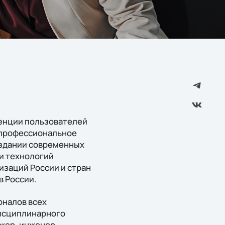
ренции пользователей
 профессиональное
оздании современных
и технологий
изаций России и стран
 России.
оналов всех
исциплинарного
джер, инженер,