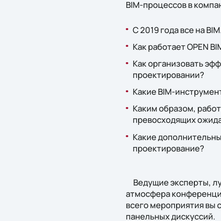
BIM-процессов в компа
С 2019 года все на BI
Как работает OPEN BI
Как организовать эф
проектировании?
Какие BIM-инструмен
Каким образом, работ
превосходящих ожида
Какие дополнительны
проектирование?
Ведущие эксперты, лу
атмосфера конференци
всего мероприятия вы с
панельных дискуссий.