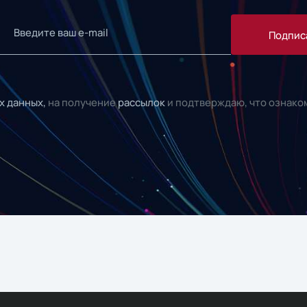
Подпис
х данных,
на получение
рассылок
и подтверждаю, что ознако