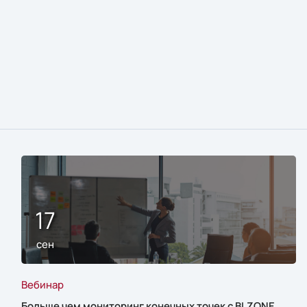
17
сен
Вебинар
Больше чем мониторинг конечных точек с BI.ZONE