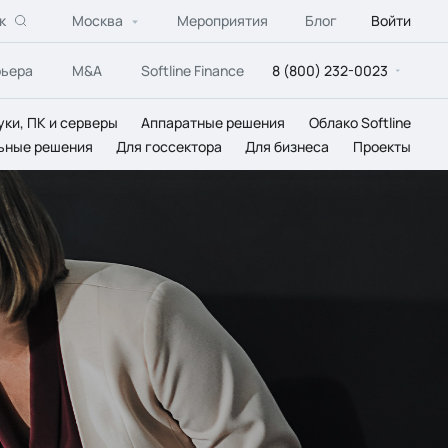
к
Москва
Мероприятия
Блог
Войти
рьера
M&A
Softline Finance
8 (800) 232-0023
уки, ПК и серверы
Аппаратные решения
Облако Softline
ьные решения
Для госсектора
Для бизнеса
Проекты