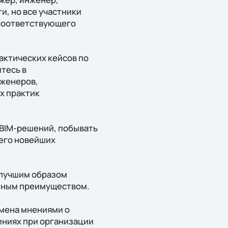
и, но все участники
 соответствующего
ктических кейсов по
тесь в
нженеров,
х практик
BIM-решений, побывать
 его новейших
илучшим образом
нтным преимуществом.
мена мнениями о
ениях при организации