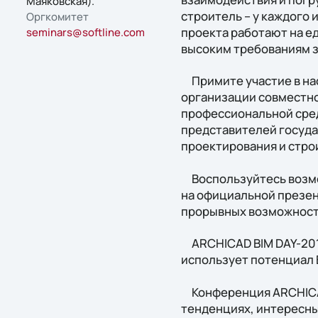
Маяковская).
строитель – у каждого 
Оргкомитет
проекта работают на е
seminars@softline.com
высоким требованиям з
Примите участие в на
организации совместно
профессиональной сред
представителей госуда
проектирования и стро
Воспользуйтесь возмо
на официальной презен
прорывных возможност
ARCHICAD BIM DAY-2018
использует потенциал 
Конференция ARCHICAD
тенденциях, интересны