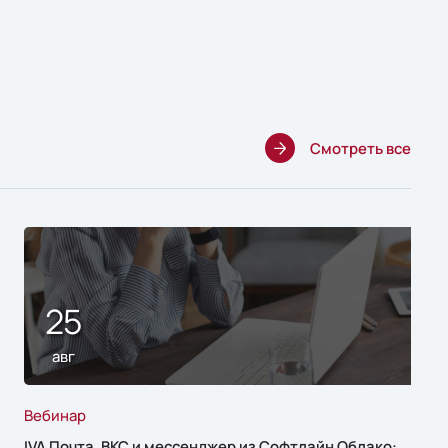
Смотреть все
25
авг
Вебинар
IVA Почта, ВКС и мессенджер из Софтлайн Облако: