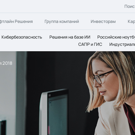
Поис
фтлайн Решения
Группа компаний
Инвесторам
Ка
Кибербезопасность
Решения на базе ИИ
Российские ноутб
САПР и ГИС
Индустриал
я 2018