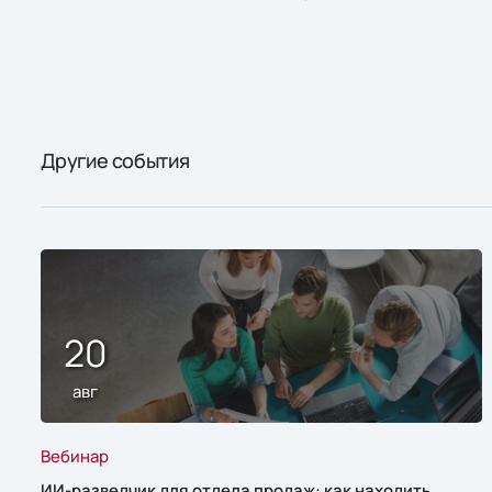
Другие события
20
авг
Вебинар
ИИ-разведчик для отдела продаж: как находить