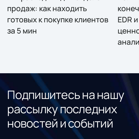
продаж: как находить
конеч
готовых к покупке клиентов
EDR и
за 5 мин
ценно
анал
Подпишитесь на нашу
рассылку последних
новостей и событий