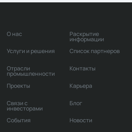
О нас
Раскрытие
информации
Услуги и решения
Список партнеров
Отрасли
Контакты
промышленности
Проекты
Карьера
Связи с
Блог
инвесторами
События
Новости