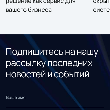
решение как сервис для
скрыт
вашего бизнеса
систе
Подпишитесь на нашу
рассылку последних
новостей и событий