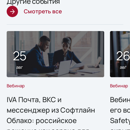
Другие события
Смотреть все
25
2
авг
авг
Вебинар
Вебинар
IVA Почта, ВКС и
Вебин
мессенджер из Софтлайн
его в
Облако: российское
Safet