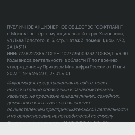
ПУБЛИЧНОЕ АКЦИОНЕРНОЕ ОБЩЕСТВО "СОФТЛАЙН"
г. Москва, вн.тер. г. муниципальный округ Хамовники,
ул Льва Толстого, д. 5, стр. 1, этаж 3, помещ. 1, ком. №2,
2А (А311)
ИНН: 7736227885 / ОГРН: 1027736009333 / ОКВЭД: 46.90
Коды видов деятельности в области IT по перечню,
утвержденному Приказом Минцифры России от 11 мая
2023 г. № 449: 2.01, 27.01, 4.01
Информация, представленная на сайте, носит
исключительно справочный и ознакомительный
характер, не предназначена для личных, семейных,
домашних и иных нужд, не связанных с
осуществлением предпринимательской деятельности
и не ориентирована на потребителей по смыслу
Федерального закона от 24.06.2025 № 168-ФЗ.