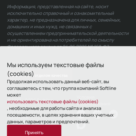
Информация, представленная на сайте, носит
исключительно справочный и ознакомительный
характер, не предназначена для личных, семейных,
домашних и иных нужд, не связанных с
осуществлением предпринимательской деятельности
и не ориентирована на потребителей по смыслу
Федерального закона от 24.06.2025 № 168-ФЗ.
Мы используем текстовые файлы
(cookies)
Связаться с отделом качества
Продолжая использовать данный веб-сайт, вы
соглашаетесь с тем, что группа компаний Softline
может
Условия
© 1993—2026 Softline
использовать текстовые файлы (cookies)
использования
, необходимые для работы сайта и анализа
посещаемости, в целях хранения ваших учетных
Политика
данных, параметров и предпочтений.
конфиденциальности
Принять