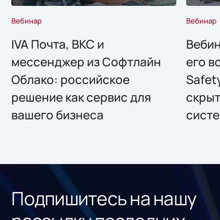
Вебинар
Вебинар
IVA Почта, ВКС и
Вебин
мессенджер из Софтлайн
его в
Облако: российское
Safet
решение как сервис для
скрыт
вашего бизнеса
систе
Подпишитесь на нашу