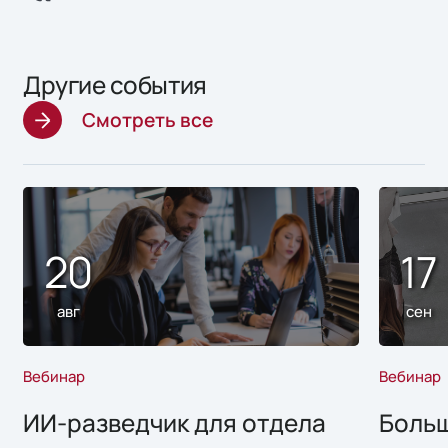
Другие события
Смотреть все
20
17
авг
сен
Вебинар
Вебинар
ИИ-разведчик для отдела
Больш