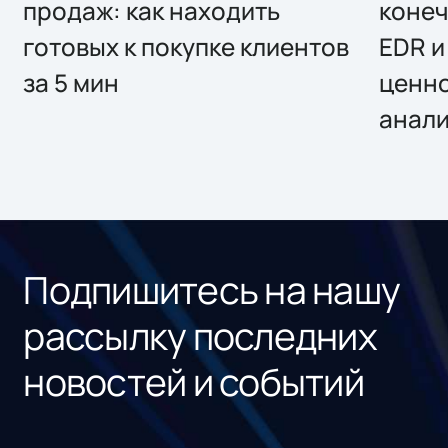
продаж: как находить
конеч
готовых к покупке клиентов
EDR и
за 5 мин
ценно
анал
Подпишитесь на нашу
рассылку последних
новостей и событий