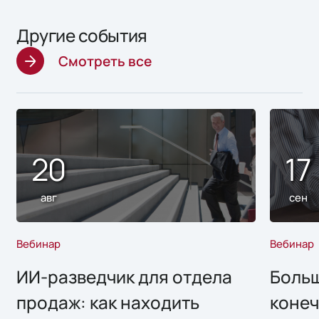
Другие события
Смотреть все
20
17
авг
сен
Вебинар
Вебинар
ИИ-разведчик для отдела
Больш
продаж: как находить
конеч