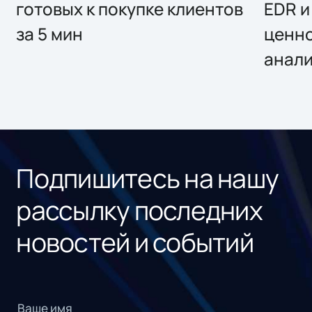
готовых к покупке клиентов
EDR и
за 5 мин
ценно
анал
Подпишитесь на нашу
рассылку последних
новостей и событий