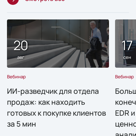
20
17
авг
сен
Вебинар
Вебинар
ИИ-разведчик для отдела
Больш
продаж: как находить
конеч
готовых к покупке клиентов
EDR и
за 5 мин
ценно
анал