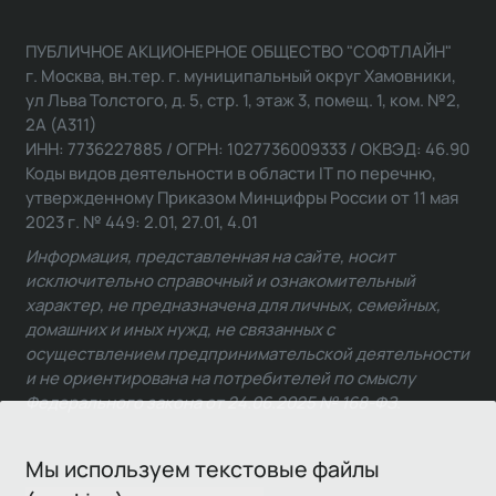
ПУБЛИЧНОЕ АКЦИОНЕРНОЕ ОБЩЕСТВО "СОФТЛАЙН"
г. Москва, вн.тер. г. муниципальный округ Хамовники,
ул Льва Толстого, д. 5, стр. 1, этаж 3, помещ. 1, ком. №2,
2А (А311)
ИНН: 7736227885 / ОГРН: 1027736009333 / ОКВЭД: 46.90
Коды видов деятельности в области IT по перечню,
утвержденному Приказом Минцифры России от 11 мая
2023 г. № 449: 2.01, 27.01, 4.01
Информация, представленная на сайте, носит
исключительно справочный и ознакомительный
характер, не предназначена для личных, семейных,
домашних и иных нужд, не связанных с
осуществлением предпринимательской деятельности
и не ориентирована на потребителей по смыслу
Федерального закона от 24.06.2025 № 168-ФЗ.
Мы используем текстовые файлы