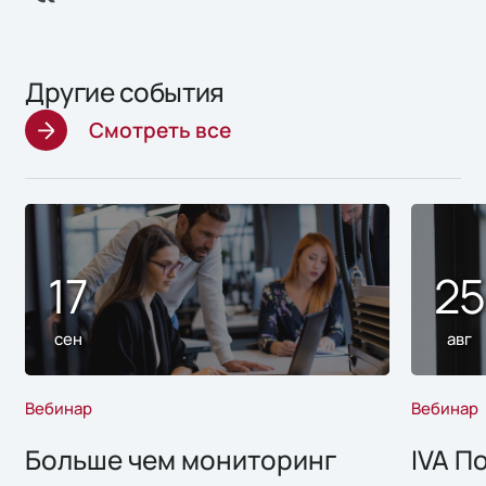
Другие события
Смотреть все
17
2
сен
авг
Вебинар
Вебинар
Больше чем мониторинг
IVA П