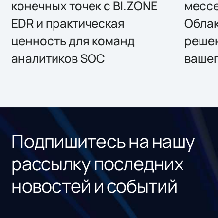
конечных точек с BI.ZONE
месс
EDR и практическая
Облак
ценность для команд
решен
аналитиков SOC
вашег
Подпишитесь на нашу
рассылку последних
новостей и событий