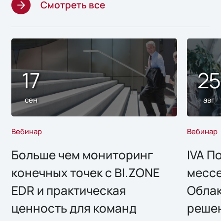
Смотреть все
17
2
сен
авг
Вебинар
Вебинар
Больше чем мониторинг
IVA П
конечных точек с BI.ZONE
месс
EDR и практическая
Облак
ценность для команд
решен