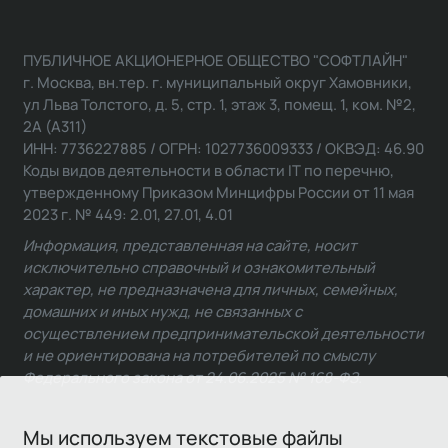
ПУБЛИЧНОЕ АКЦИОНЕРНОЕ ОБЩЕСТВО "СОФТЛАЙН"
г. Москва, вн.тер. г. муниципальный округ Хамовники,
ул Льва Толстого, д. 5, стр. 1, этаж 3, помещ. 1, ком. №2,
2А (А311)
ИНН: 7736227885 / ОГРН: 1027736009333 / ОКВЭД: 46.90
Коды видов деятельности в области IT по перечню,
утвержденному Приказом Минцифры России от 11 мая
2023 г. № 449: 2.01, 27.01, 4.01
Информация, представленная на сайте, носит
исключительно справочный и ознакомительный
характер, не предназначена для личных, семейных,
домашних и иных нужд, не связанных с
осуществлением предпринимательской деятельности
и не ориентирована на потребителей по смыслу
Федерального закона от 24.06.2025 № 168-ФЗ.
Мы используем текстовые файлы