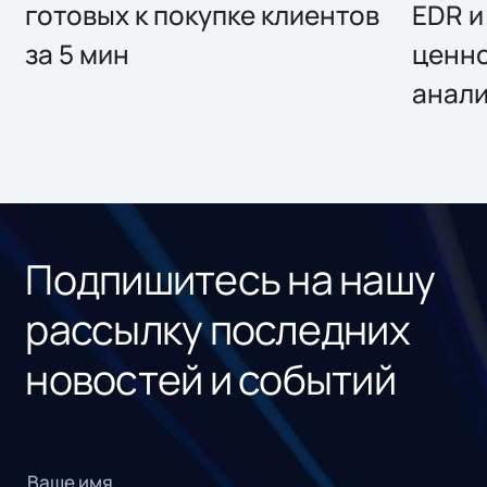
готовых к покупке клиентов
EDR и
за 5 мин
ценно
анал
Подпишитесь на нашу
рассылку последних
новостей и событий