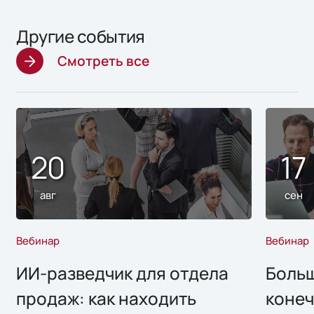
Другие события
Смотреть все
20
17
авг
сен
Вебинар
Вебинар
ИИ-разведчик для отдела
Больш
продаж: как находить
конеч