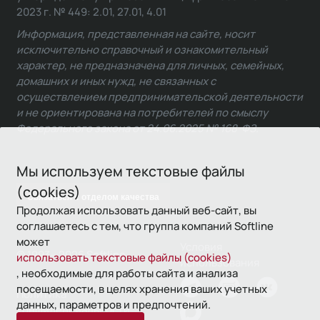
2023 г. № 449: 2.01, 27.01, 4.01
Информация, представленная на сайте, носит
исключительно справочный и ознакомительный
характер, не предназначена для личных, семейных,
домашних и иных нужд, не связанных с
осуществлением предпринимательской деятельности
и не ориентирована на потребителей по смыслу
Федерального закона от 24.06.2025 № 168-ФЗ.
Мы используем текстовые файлы
(cookies)
Связаться с отделом качества
Продолжая использовать данный веб-сайт, вы
соглашаетесь с тем, что группа компаний Softline
может
Условия
© 1993—2026 Softline
использовать текстовые файлы (cookies)
использования
, необходимые для работы сайта и анализа
посещаемости, в целях хранения ваших учетных
Политика
данных, параметров и предпочтений.
конфиденциальности