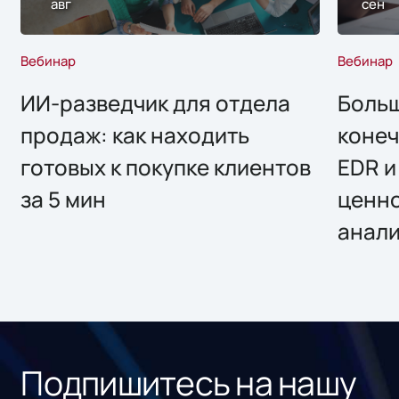
авг
сен
Вебинар
Вебинар
ИИ-разведчик для отдела
Больш
продаж: как находить
конеч
готовых к покупке клиентов
EDR и
за 5 мин
ценно
анал
Подпишитесь на нашу