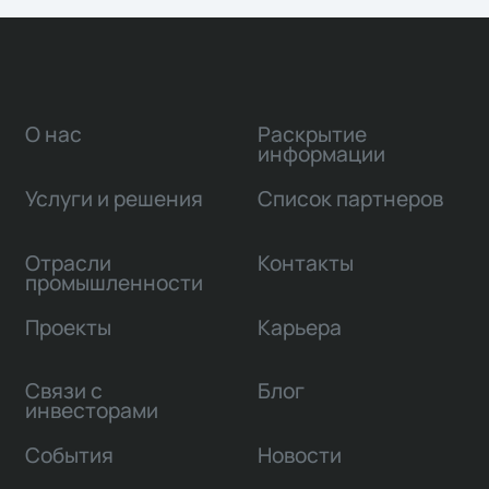
О нас
Раскрытие
информации
Услуги и решения
Список партнеров
Отрасли
Контакты
промышленности
Проекты
Карьера
Связи с
Блог
инвесторами
События
Новости