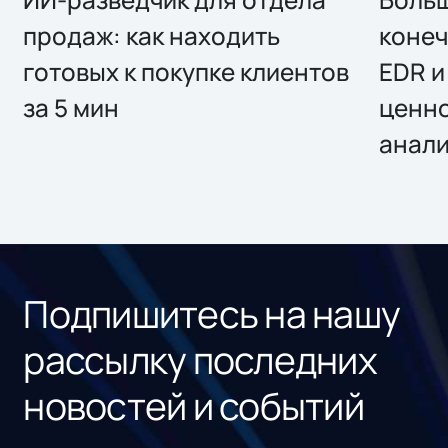
продаж: как находить
конеч
готовых к покупке клиентов
EDR и
за 5 мин
ценно
анал
Подпишитесь на нашу
рассылку последних
новостей и событий