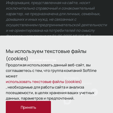
Информация, представленная на сайте, носит
исключительно справочный и ознакомительный
характер, не предназначена для личных, семейных,
домашних и иных нужд, не связанных с
осуществлением предпринимательской деятельности
и не ориентирована на потребителей по смыслу
Федерального закона от 24.06.2025 № 168-ФЗ.
Мы используем текстовые файлы
(cookies)
Связаться с отделом качества
Продолжая использовать данный веб-сайт, вы
соглашаетесь с тем, что группа компаний Softline
может
Условия
© 1993—2026 Softline
использовать текстовые файлы (cookies)
использования
, необходимые для работы сайта и анализа
посещаемости, в целях хранения ваших учетных
Политика
данных, параметров и предпочтений.
конфиденциальности
Принять
16+