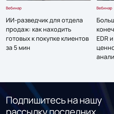
Вебинар
Вебинар
ИИ-разведчик для отдела
Больш
продаж: как находить
конеч
готовых к покупке клиентов
EDR и
за 5 мин
ценно
анал
Подпишитесь на нашу
рассылку последних