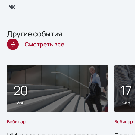
Другие события
Смотреть все
20
17
авг
сен
Вебинар
Вебинар