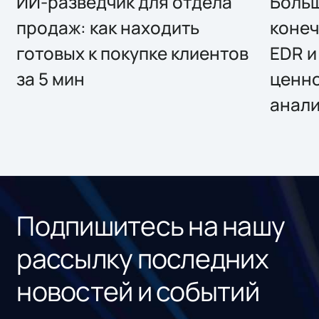
ИИ-разведчик для отдела
Больш
продаж: как находить
конеч
готовых к покупке клиентов
EDR и
за 5 мин
ценно
анал
Подпишитесь на нашу
рассылку последних
новостей и событий