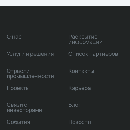
О нас
Раскрытие
информации
Услуги и решения
Список партнеров
Отрасли
Контакты
промышленности
Проекты
Карьера
Связи с
Блог
инвесторами
События
Новости