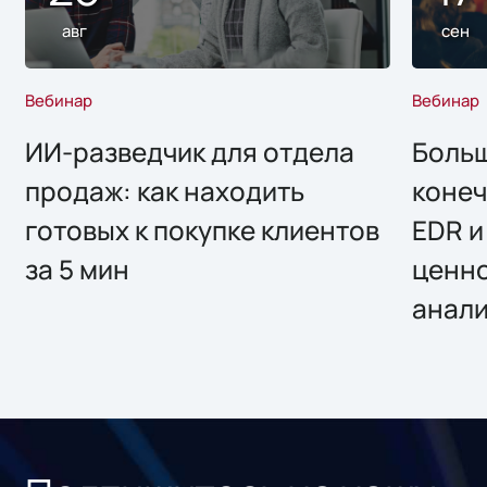
авг
сен
Вебинар
Вебинар
ИИ-разведчик для отдела
Больш
продаж: как находить
конеч
готовых к покупке клиентов
EDR и
за 5 мин
ценно
анал