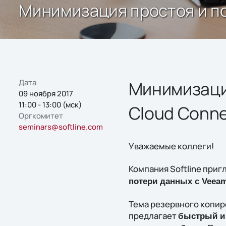
Минимизация простоя и по
Дата
Минимизаци
09 ноября 2017
11:00 - 13:00 (мск)
Cloud Conn
Оргкомитет
seminars@softline.com
Уважаемые коллеги!
Компания Softline приг
потери данных с
Veea
Тема резервного копиро
предлагает
быстрый и 