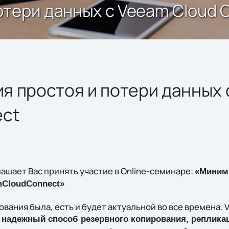
тери данных с Veeam Cloud 
я простоя и потери данных 
ect
лашает Вас принять участие в Online-семинаре:
«Миними
m
Cloud
Connect»
вания была, есть и будет актуальной во все времена. 
надежный способ резервного копирования, реплика