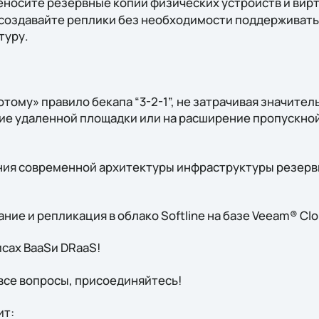
еносите резервные копии физических устройств и вир
создавайте реплики без необходимости поддерживат
туру.
ому» правило бекапа “3-2-1”, не затрачивая значител
ие удаленной площадки или на расширение пропускно
я современной архитектуры инфраструктуры резервн
ие и репликация в облако Softline на базе Veeam® Cl
исах BaaSи DRaaS!
 все вопросы, присоединяйтесь!
ит: