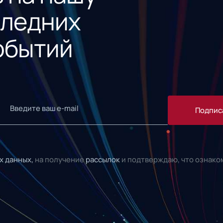
следних
обытий
Подпис
х данных,
на получение
рассылок
и подтверждаю, что ознако