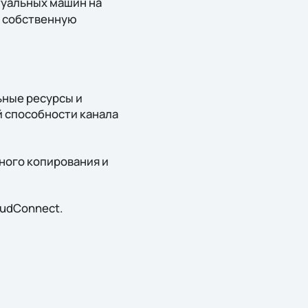
туальных машин на
ь собственную
ьные ресурсы и
й способности канала
ого копирования и
oudConnect.