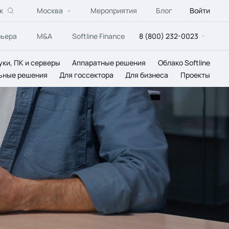
к
Москва
Мероприятия
Блог
Войти
рьера
M&A
Softline Finance
8 (800) 232-0023
уки, ПК и серверы
Аппаратные решения
Облако Softline
ьные решения
Для госсектора
Для бизнеса
Проекты