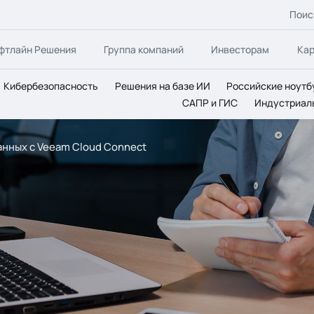
Поис
фтлайн Решения
Группа компаний
Инвесторам
Ка
Кибербезопасность
Решения на базе ИИ
Российские ноутб
САПР и ГИС
Индустриал
анных с Veeam Cloud Connect