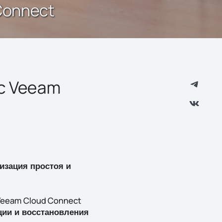
Connect
с Veeam
зация простоя и
Veeam Cloud Connect
ции и восстановления