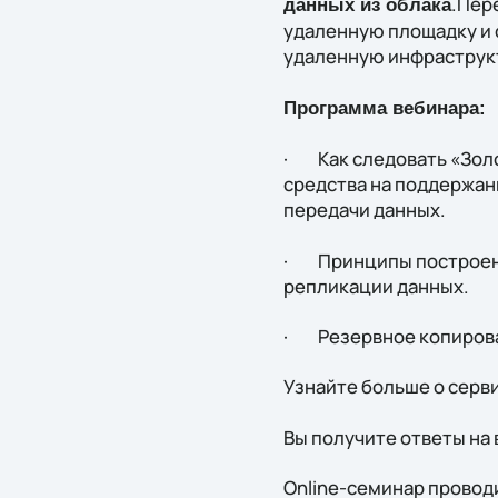
.Пер
данных из облака
удаленную площадку и 
удаленную инфраструк
Программа вебинара:
· Как следовать «Золот
средства на поддержан
передачи данных.
· Принципы построени
репликации данных.
· Резервное копирован
Узнайте больше о серв
Вы получите ответы на
Online-семинар провод