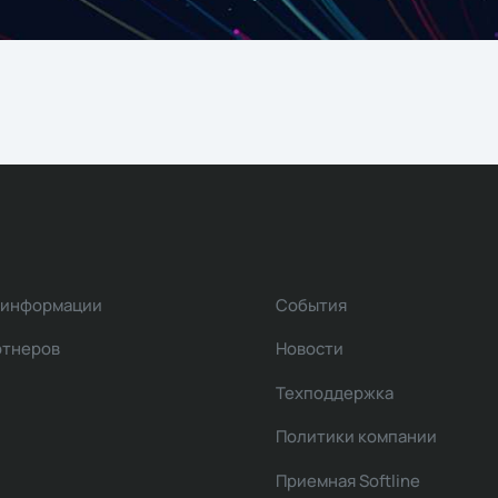
 информации
События
ртнеров
Новости
Техподдержка
Политики компании
Приемная Softline