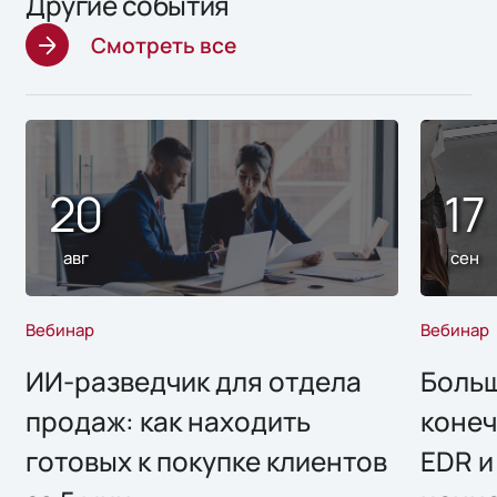
Другие события
Смотреть все
20
17
авг
сен
Вебинар
Вебинар
ИИ-разведчик для отдела
Больш
продаж: как находить
конеч
готовых к покупке клиентов
EDR и