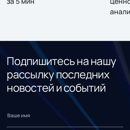
за 5 мин
ценно
анал
Подпишитесь на нашу
рассылку последних
новостей и событий