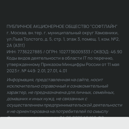
ПУБЛИЧНОЕ АКЦИОНЕРНОЕ ОБЩЕСТВО "СОФТЛАЙН"
г. Москва, вн.тер. г. муниципальный округ Хамовники,
ул Льва Толстого, д. 5, стр. 1, этаж 3, помещ. 1, ком. №2,
2А (А311)
ИНН: 7736227885 / ОГРН: 1027736009333 / ОКВЭД: 46.90
Коды видов деятельности в области IT по перечню,
утвержденному Приказом Минцифры России от 11 мая
2023 г. № 449: 2.01, 27.01, 4.01
Информация, представленная на сайте, носит
исключительно справочный и ознакомительный
характер, не предназначена для личных, семейных,
домашних и иных нужд, не связанных с
осуществлением предпринимательской деятельности
и не ориентирована на потребителей по смыслу
Федерального закона от 24.06.2025 № 168-ФЗ.