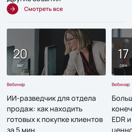
Смотреть все
20
17
авг
сен
Вебинар
Вебинар
ИИ-разведчик для отдела
Больш
продаж: как находить
конеч
готовых к покупке клиентов
EDR и
за 5 мин
ценно