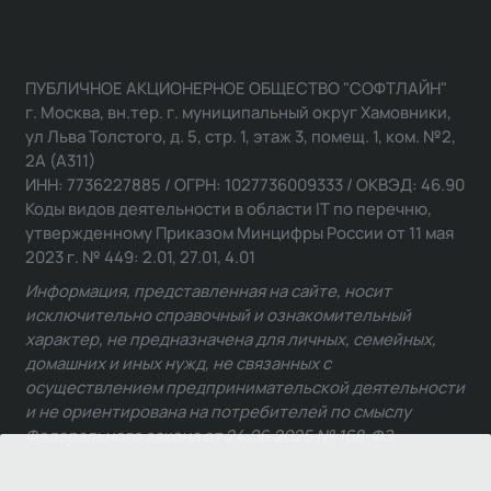
ПУБЛИЧНОЕ АКЦИОНЕРНОЕ ОБЩЕСТВО "СОФТЛАЙН"
г. Москва, вн.тер. г. муниципальный округ Хамовники,
ул Льва Толстого, д. 5, стр. 1, этаж 3, помещ. 1, ком. №2,
2А (А311)
ИНН: 7736227885 / ОГРН: 1027736009333 / ОКВЭД: 46.90
Коды видов деятельности в области IT по перечню,
утвержденному Приказом Минцифры России от 11 мая
2023 г. № 449: 2.01, 27.01, 4.01
Информация, представленная на сайте, носит
исключительно справочный и ознакомительный
характер, не предназначена для личных, семейных,
домашних и иных нужд, не связанных с
осуществлением предпринимательской деятельности
и не ориентирована на потребителей по смыслу
Федерального закона от 24.06.2025 № 168-ФЗ.