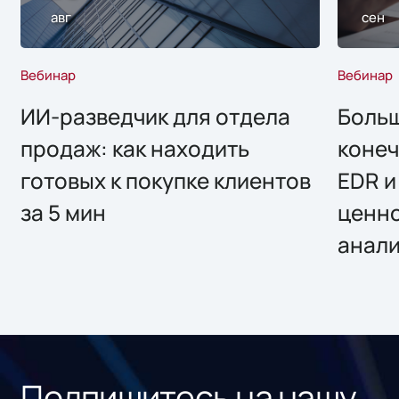
авг
сен
Вебинар
Вебинар
ИИ-разведчик для отдела
Больш
продаж: как находить
конеч
готовых к покупке клиентов
EDR и
за 5 мин
ценно
анал
Подпишитесь на нашу