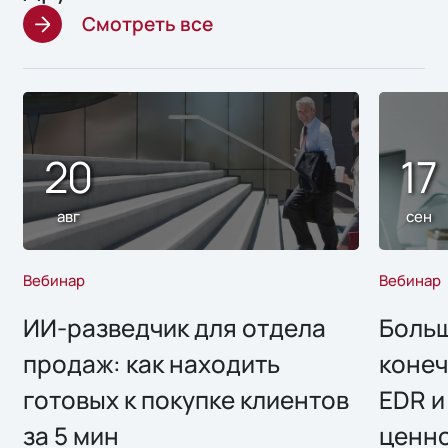
Смотреть все
20
17
авг
сен
Вебинар
Вебинар
ИИ-разведчик для отдела
Больш
продаж: как находить
конеч
готовых к покупке клиентов
EDR и
за 5 мин
ценно