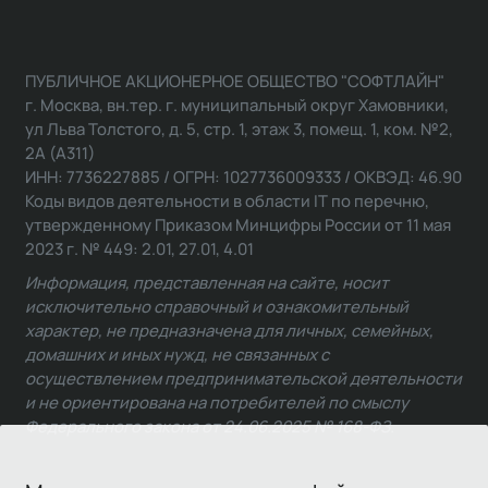
ПУБЛИЧНОЕ АКЦИОНЕРНОЕ ОБЩЕСТВО "СОФТЛАЙН"
г. Москва, вн.тер. г. муниципальный округ Хамовники,
ул Льва Толстого, д. 5, стр. 1, этаж 3, помещ. 1, ком. №2,
2А (А311)
ИНН: 7736227885 / ОГРН: 1027736009333 / ОКВЭД: 46.90
Коды видов деятельности в области IT по перечню,
утвержденному Приказом Минцифры России от 11 мая
2023 г. № 449: 2.01, 27.01, 4.01
Информация, представленная на сайте, носит
исключительно справочный и ознакомительный
характер, не предназначена для личных, семейных,
домашних и иных нужд, не связанных с
осуществлением предпринимательской деятельности
и не ориентирована на потребителей по смыслу
Федерального закона от 24.06.2025 № 168-ФЗ.