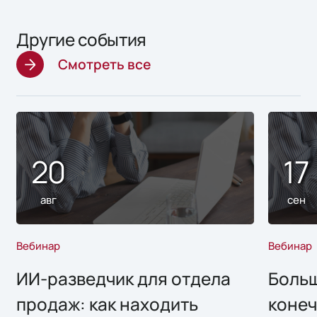
Другие события
Смотреть все
20
17
авг
сен
Вебинар
Вебинар
ИИ-разведчик для отдела
Больш
продаж: как находить
конеч